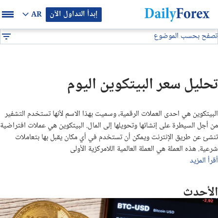
إبدأ التداول الآن
AR
تصفح بحسب الموضوع
بيان إعلاني
تحليل فني
تحليل البيتكوين اليوم
DF
توصيات فوركس
تحليل سعر البيتكوين اليوم
التوقعات والتحليلات الشهرية
البيتكوين هي احدى العملات الرقمية، وسميت بهذا الاسم لأنها تستخدم التشفير
توصيات يومية لتداول البيتكوين (BTC/USD)
من أجل السيطرة على إنشائها وتحويلها إلى المال. البيتكوين هي عملات افتراضية
تنشئ عن طريق الإنترنت ويمكن أن تستخدم في أي مكان يقبل بها بتعاملات
توقعات أسعار الذهب الايام القادمة
شرعية. هذه العملة هي العملة العالمية اللامركزية الأولى
أقرأ المزيد
تحليل الذهب اليوم
الأحدث
تحليل النفط اليوم