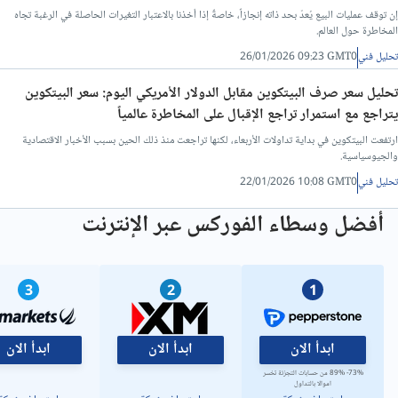
إن توقف عمليات البيع يُعدّ بحد ذاته إنجازاً، خاصةً إذا أخذنا بالاعتبار التغيرات الحاصلة في الرغبة تجاه
المخاطرة حول العالم.
تحليل فني/سعر الدينار الاردني مقابل الجنيه المصرى
تحليل فني
26/01/2026 09:23 GMT0
تحليل فني/الدولار مقابل الليرة التركية
تحليل سعر صرف البيتكوين مقابل الدولار الأمريكي اليوم: سعر البيتكوين
يتراجع مع استمرار تراجع الإقبال على المخاطرة عالمياً
ارتفعت البيتكوين في بداية تداولات الأربعاء، لكنها تراجعت منذ ذلك الحين بسبب الأخبار الاقتصادية
تحليل فني/الدولار مقابل الريال القطري
والجيوسياسية.
تحليل فني
22/01/2026 10:08 GMT0
تحليل فني/الدينار العراقي مقابل الدولار
أفضل وسطاء الفوركس عبر الإنترنت
تحليل فني/الدرهم الاماراتي مقابل الجنيه المصري
3
2
1
تحليل فني/سعر الدولار مقابل الريال عماني
ابدأ الان
ابدأ الان
ابدأ الان
تحليل فني/سعر الدولار مقابل الشيكل
73%- 89% من حسابات التجزئة تخسر
اموالا بالتداول