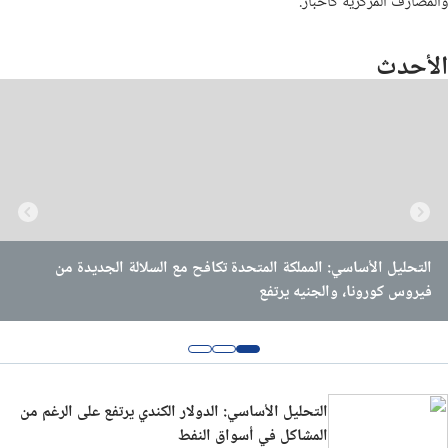
والمصارف المركزية كأخبار.
التحليلات الفنية
الأحدث
شروحات الفوركس
أخبار العملات
البيانات الصحفية لوسطاء الفوركس
ويبينار
التحليل الأساسي: المملكة المتحدة تكافح مع السلالة الجديدة من
التحليل الأساسي: تواجه المملكة المتحدة سلالة جديدة من فيروس
تحليل الدولار الأمريكي/الين الياباني: الدولار الأمريكي يخسر مكاسبه
المبكرة
فيروس كورونا، والجنيه يرتفع
كورونا المستجد، والباوند ينخفض
التحليل الأساسي: الدولار الكندي يرتفع على الرغم من
المشاكل في أسواق النفط