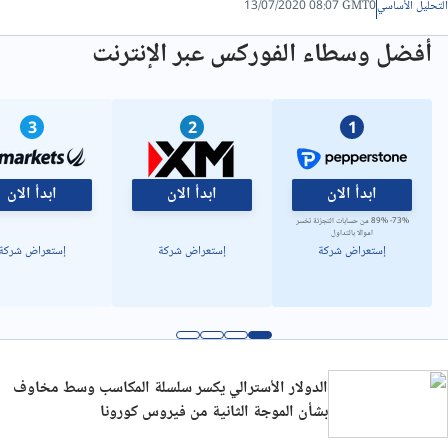
التحليل الأساسي
13/07/2020 08:07 GMT0
أفضل وسطاء الفوركس عبر الإنترنت
3
2
1
ابدأ الان
ابدأ الان
ابدأ الان
73%- 89% من حسابات التجزئة تخسر
اموالا بالتداول
إستعراض شركة
إستعراض شركة
إستعراض شركة
الدولار الأسترالي يكسر سلسلة المكاسب وسط مخاوف
بشأن الموجة الثانية من فيروس كورونا