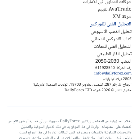
شركات التداول في الامارات
AvaTrade تقييم
شركة XM
التحليل الفني للفوركس
تحليل الذهب الاسبوعي
كتاب الفوركس المجاني
التحليل الفني للعملات
تحليل الغاز الطبيعي
الذهب 2030-2050
رقم الشركة: 611928540
info@dailyforex.com
2803 فيلادلفيا بايك،
الجناح B، رقم 287، كليمنت، ديلاوير 19703، الولايات المتحدة الأمريكية
حقوق النشر © 2026 شركة DailyForex LTD
إخلاء المسؤولية عن المخاطر: لن تكون DailyForex مسؤولة عن أي خسارة أو ضرر ناتج عن
الاعتماد على المعلومات الواردة في هذا الموقع بما في ذلك الأخبار السوقية والتحليل
والتوصيات التداولية وتقييمات وسطاء فوركس. البيانات الواردة في هذا الموقع ليست
بالضرورة في الوقت الفعلي ولا دقيقة ، والتحليلات هي آراء المؤلفين ولا تمثل توصيات