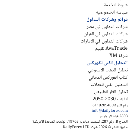
شروط الخدمة
سياسة الخصوصيه
قوائم وشركات التداول
شركات التداول في مصر
شركات التداول في العراق
شركات التداول في الامارات
AvaTrade تقييم
شركة XM
التحليل الفني للفوركس
تحليل الذهب الاسبوعي
كتاب الفوركس المجاني
التحليل الفني للعملات
تحليل الغاز الطبيعي
الذهب 2030-2050
رقم الشركة: 611928540
info@dailyforex.com
2803 فيلادلفيا بايك،
الجناح B، رقم 287، كليمنت، ديلاوير 19703، الولايات المتحدة الأمريكية
حقوق النشر © 2026 شركة DailyForex LTD