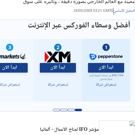
معينة مع العالم الخارجي بصورة دقيقة ، وتأثيره على سوق
الفوركس.
التحليل الأساسي
26/05/2009 03:21 GMT0
أفضل وسطاء الفوركس عبر الإنترنت
3
2
1
ابدأ الان
ابدأ الان
ابدأ الان
73%- 89% من حسابات التجزئة تخسر
اموالا بالتداول
إستعراض شركة
إستعراض شركة
إستعراض شركة
مؤشر ‏IFO‏ لمناخ الأعمال‏ - ألمانيا