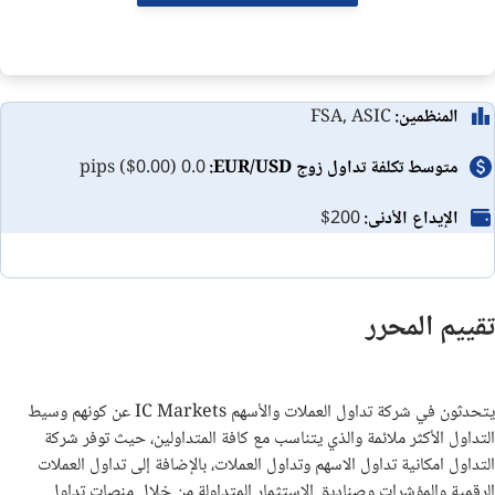
خصائص فريدة
البحث والتعليم
المنظمين:
FSA, ASIC
دعم المتعاملين
متوسط تكلفة تداول زوج EUR/USD:
0.0 pips ($0.00)
المكافآت والعروض الترويجية
الإيداع الأدنى:
$200
فتح الحساب
الإيداع والسحب
تقييم المحرر
منصات التداول
يتحدثون في شركة تداول العملات والأسهم IC Markets عن كونهم وسيط
الخلاصة
التداول الأكثر ملائمة والذي يتناسب مع كافة المتداولين، حيث توفر شركة
التداول امكانية تداول الاسهم وتداول العملات، بالإضافة إلى تداول العملات
الاسئلة الشائعة
الرقمية والمؤشرات وصناديق الاستثمار المتداولة من خلال منصات تداول