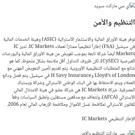
التنظيم والأمن
توفر هيئة الأوراق المالية والاستثمار الأسترالية (
ASIC
) وهيئة الخدمات المالية
في سيشيل (
FSA
) إطاراً تنظيمياً ممتازاً لعملاء
IC Markets
. تدير
IC
Markets
أيضاً شركة تابعة بموجب تفويض من هيئة الأوراق المالية والبورصات
القبرصية (
CySEC
)، لكن ظروف التداول أقل ملاءمة بشكل ملحوظ، كما هو
شائع مع المتطلبات التنظيمية الأوروبية. يتم تقديم تأمين التعويض المهني مع
Lloyd’s of London
و
H Savy Insurance
في سيشيل. يتم فصل ودائع
العملاء ويتم الاحتفاظ بها في البنك الوطني الأسترالي وشركة ويستباك
المصرفية. شركة
IC Markets
هي شركة عضو في هيئة الامتثال المالي
الأسترالي (
AFCA
)، وتتعاقد مع مدققين مستقلين، وتطبق السياسات وفقاً
للقانون الأسترالي لمكافحة غسل الأموال ومكافحة الإرهاب المالي لعام 2006.
الإطار التنظيمي
Markets
IC