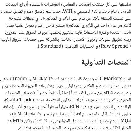
تطبيقها على كل صفقات العملات والمعادن والمؤشرات باستثناء أزواج العملات
النادرة وخام برنت والغاز الطبيعي و
WTI
، حيث يتم تطبيق رسوم تمويل صغيرة
على تبييت الصفقة لأكثر من يوم على الأزواج المذكورة ، أي صفقات مفتوحة
لأكثر من يوم واحد في الأزواج المذكورة سيتم فرض رسوم تمويل عليها بسعر
ثابت ، الفائدة وفترة الاحتفاظ قابلة للتغيير بحسب ظروف السوق عند الضرورة
ويتم تطبيق عمولات وفروق الأسعار الخاصة بـالشركة على حسابات الفروق الأولية
(
Raw Spread
) و الحسابات القياسية (
Standard
).
المنصات التداولية
تقدم
IC Markets
مجموعة كاملة من منصات
MT4/MT5
و
cTrader
؛ وهي
تشمل إصدارات سطح المكتب ومتداولي الويب وتطبيقات الأجهزة المحمولة. يتم
دعم منصة
MT4
من خلال 20 مكوناً إضافياً متاحاً حصرياً لأصحاب الحسابات
الحقيقية كجزء من مجموعة أدوات التداول المتقدمة. تقدم
cTrader
، الشركة
الرائدة في السوق لنموذج تنفيذ
ECN
، خياراً ممتازاً آخر. يسمح
cAlgo
بإضافة
حلول التداول الآلي باستخدام لغة #
C
، بينما يتم ترميز تطبيقات
MT4
بلغة
MQ4
. تدعم جميع المنصات التداول الخوارزمي بشكل كامل، ولكن
MT5
هو
الخيار الأقل ملاءمة بدرجة كبيرة. يتم دعم الحسابات الإسلامية كذلك.