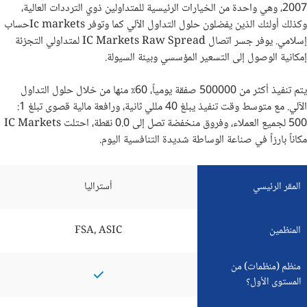
2007، وهي واحدة من الخيارات الرئيسية للمتداولين ذوي الترددات العالية،
وكذلك أولئك الذين يفضلون حلول التداول الآلي كما وتوفر
Ic markets
حساب
إسلامي. يوفر جسر اتصال
IC Markets Raw Spread
لمتداولي التجزئة
إمكانية الوصول إلى التسعير المؤسسي وبيئة السيولة.
يتم تنفيذ أكثر من 500000 صفقة يومياً، 60٪ منها من خلال حلول التداول
الآلي. مع متوسط ​​وقت تنفيذ يبلغ 40 مللي ثانية، ورافعة مالية قصوى تبلغ 1:
500 لجميع العملاء، وفروق منخفضة تصل إلى 0.0 نقطة، احتلت
IC Markets
مكاناً بارزاً في صناعة الوساطة شديدة التنافسية اليوم.
المقر الرئيسي
أستراليا
المنظمين
FSA, ASIC
منظم (منظمات) من
المستوى الأول؟