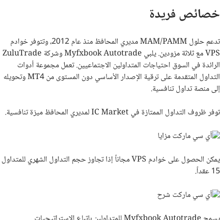
خصائص فريدة
تدعم حلول
MAM/PAMM
مديري المحافظ منذ عام 2012، وتتوفر خوادم
VPS
مع ثلاثة مزودين. يلبي
Myfxbook Autotrade
وشركة
ZuluTrade
الرائدة في السوق احتياجات المتداولين الاجتماعيين. تعمل مجموعة أدوات
التداول المتقدمة على ترقية الإصدار الأساسي دون المستوى من
MT4
وتحويله
إلى منصة تداول تنافسية.
توفر ظروف التداول الممتازة في
IC Market
لمديري المحافظ ميزة تنافسية.
يمكن الحصول على خوادم
VPS
مجاناً إذا تجاوز حجم التداول الشهري للمتداول
15 عقداً.
يسمح
Myfxbook Autotrade
للمتداولين باتباع الاستراتيجيات.