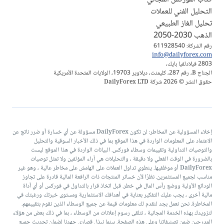
التحليل الفني للعملات
تحليل الغاز الطبيعي
الذهب 2030-2050
رقم الشركة: 611928540
info@dailyforex.com
2803 فيلادلفيا بايك،
الجناح B، رقم 287، كليمنت، ديلاوير 19703، الولايات المتحدة الأمريكية
حقوق النشر © 2026 شركة DailyForex LTD
إخلاء المسؤولية عن المخاطر: لن تكون DailyForex مسؤولة عن أي خسارة أو ضرر ناتج عن
الاعتماد على المعلومات الواردة في هذا الموقع بما في ذلك الأخبار السوقية والتحليل
والتوصيات التداولية وتقييمات وسطاء فوركس. البيانات الواردة في هذا الموقع ليست
بالضرورة في الوقت الفعلي ولا دقيقة ، والتحليلات هي آراء المؤلفين ولا تمثل توصيات
DailyForex أو موظفيها. ينطوي تداول العملات على الهامش على مخاطر عالية ، وهو غير
مناسب لجميع المستثمرين. نظرًا لأن خسائر المنتجات ذات الرافعة المالية قادرة على تجاوز
الودائع الأولية ووضع رأس المال في خطر. قبل اتخاذ قرار بالتداول في فوركس أو أي أداة
مالية أخرى ، يجب عليك التفكير بعناية في أهدافك الاستثمارية ومستوى خبرتك ورغبتك في
المخاطرة. نحن نعمل بجد لنقدم لك معلومات قيمة عن جميع الوسطاء الذين نقوم بتقييمهم.
لتزويدك بهذه الخدمة المجانية ، نتلقى رسوم إعلانات من الوسطاء ، بما في ذلك بعض من هؤلاء
المدرجين ضمن تصنيفاتنا وعلى هذه الصفحة. بينما نبذل قصارى جهدنا لضمان تحديث جميع