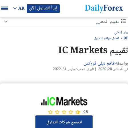
إبدأ التداول الآن
AR
محتوى الصفحة
تقييم المحرر
تقييم المحرر
بيان إعلاني
افضل مواقع التداول
DF
نظرة عامه
تقييم IC Markets
التنظيم والأمن
بواسطة
طاقم ديلي فوركس
في أغسطس 20, 2020 | تاريخ التحديث مارس 31, 2022
الرسوم
ما الذي يمكنني تداوله
أنواع الحسابات
الحساب الإسلامي لشركة IC Markets
0.5
لتصفح شركات التداول
المنصات التداولية