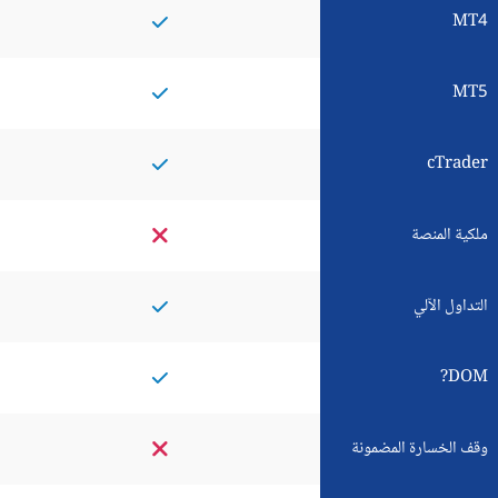
MT4
MT5
cTrader
ملكية المنصة
التداول الآلي
DOM?
وقف الخسارة المضمونة