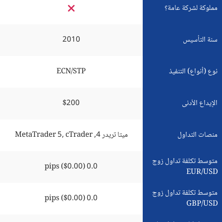
مملوكة لشركة عامة؟
سنة التأسيس
2010
نوع (أنواع) التنفيذ
ECN/STP
الإيداع الأدنى
$200
منصات التداول
ميتا تريدر 4, MetaTrader 5, cTrader
متوسط تكلفة تداول زوج
0.0 pips ($0.00)
EUR/USD
متوسط تكلفة تداول زوج
0.0 pips ($0.00)
GBP/USD