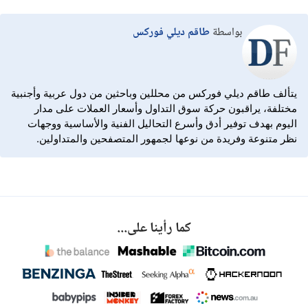
وقت الظهيرة بتوقيت AEST/AEDT. أي طلب يتم استلامه بعد ذلك تتم
إلى 0.0 نقطة، ويمكن للمتداولين الوصول إلى منصة cTrader، الرائدة في
معالجته في يوم العمل التالي. قد تستغرق التحويلات البنكية الدولية ما
السوق في تداول ECN.
بواسطة
طاقم ديلي فوركس
يصل إلى أربعة عشر يوم عمل. يتراوح متوسط ​​بطاقات الائتمان/الخصم ما
بين ثلاثة إلى خمسة أيام ولكن يمكن أن تستغرق ما يصل إلى عشرة أيام.
ستؤدي أي مشكلة سحب غير متوقعة من IC Markets إلى إطالة الفترة
الزمنية، وقد يتعين على المتداولين تقديم مستندات إضافية. تتم معالجة
يتألف طاقم ديلي فوركس من محللين وباحثين من دول عربية وأجنبية
طلبات المحفظة الإلكترونية على الفور إذا تم استلامها قبل ظهر
مختلفة، يراقبون حركة سوق التداول وأسعار العملات على مدار
AEST/AEDT.
اليوم بهدف توفير أدق وأسرع التحاليل الفنية والأساسية ووجهات
نظر متنوعة وفريدة من نوعها لجمهور المتصفحين والمتداولين.
كما رأينا على...