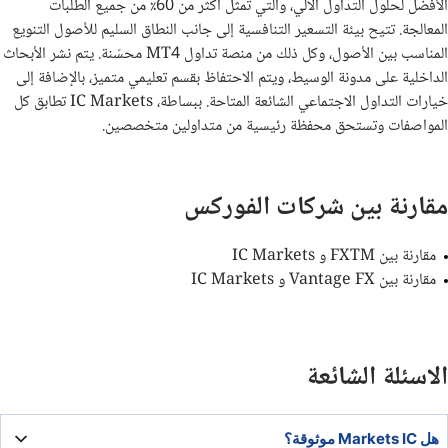
الأفضل لحلول التداول الآلي، والتي تمثل أكثر من 60٪ من جميع الطلبات
المعالجة. تتيح بيئة التسعير التنافسية إلى جانب النطاق السليم للأصول التنويع
المناسب بين الأصول، وكل ذلك من منصة تداول
MT4
محسّنة. يتم نشر الأبحاث
الداخلية على مدونة الوسيط، ويتم الاحتفاظ بقسم تعليمي متميز، بالإضافة إلى
خيارات التداول الاجتماعي الشائعة المتاحة. ببساطة،
IC Markets
تطابق كل
المواصفات وتستحق محفظة رئيسية من متداولين متخصصين.
مقارنة بين شركات الفوركس
مقارنة بين FXTM و IC Markets
مقارنة بين Vantage FX و IC Markets
الاسئلة الشائعة
هل Markets IC موثوقة؟