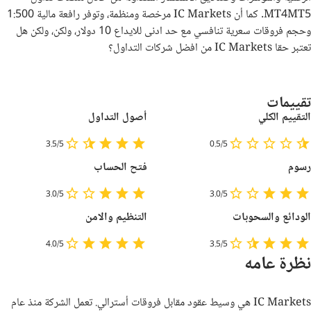
MT4MT5. كما أن IC Markets مرخصة ومنظمة، وتوفر رافعة مالية 1:500
مقارنة بين شركات الفوركس
وحجم فروقات سعرية تنافسي مع حد ادنى للايداع 10 دولار، ولكن، ولكن هل
تعتبر حقا IC Markets من افضل شركات التداول؟
تقييمات
التقييم الكلي
أصول التداول
3.5/5
0.5/5
رسوم
فتح الحساب
3.0/5
3.0/5
الودائع والسحوبات
التنظيم والامن
4.0/5
3.5/5
نظرة عامه
IC Markets
هي وسيط عقود مقابل فروقات أسترالي. تعمل الشركة منذ عام