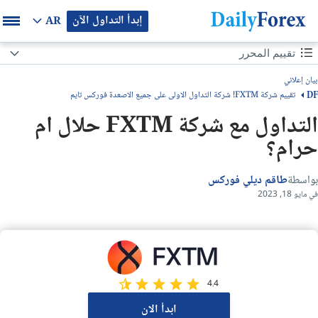
إبدأ التداول الآن
AR
محتوى الصفحة
تقييم المحرر
بيان إعلاني
تقييم المحرر
تقييم شركة FXTM! شركة التداول الاولى على جميع الاصعدة فوركس تايم
DF
نظرة عامه
التداول مع شركة FXTM حلال ام
حرام؟
ما هي شركة FXTM؟
بواسطة
طاقم ديلي فوركس
هل تداول الذهب حرام في موقع FXTM
في مايو 18, 2023
هل تداول العملات حرام في شركة FXTM؟
هل تداول الاسهم حرام؟
4.4
ملخص
ابدأ الان