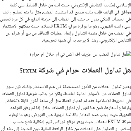
الإسلامي إمكانية التقابض الإلكتروني، حيث انك من خلال الضغط على كلمة
موافق في الهاتف فإنك بذلك تصبح قد استلمت الذهب، مثل ما يتم تسليم راتبك
في الحساب البنكي بدون حاجتك إلى الذهاب إلى خزينة الدفع في كل مرة تحصل
على راتبك الشهري، وهو ما يوفره موقع
FXTM
للعملاء، حيث يمكنهم الاستثمار
في الذهب من خلال منصة التداول وإتمام عمليات التعاقد من بيع أو شراء عن
التقابض الإلكتروني، وهذا لا يوجد به أي شبهة تحريمية.
هل تداول العملات حرام في شركة
؟
FXTM
يعتبر تداول العملات من الأمور المستحدثة في علم الاستثمار ولذلك فإن سوق
تداول العملات من الأسواق المالية الناشئة، ولكن من جانب شرعية تداول العملات
في الشريعة الإسلامية فقد تم اعتبار العملة مثل أي سلعة أخري قابلة لانخفاض
وارتفاع أسعارها، فمن هنا نقول أن تداول العملات حلال إذا تم وفق القواعد
الفقهية، حيث يجب عدم التعامل بالفائدة الربوية على القروض، وهو ما توفره
شركة
FXTM
للعملاء، حيث يوفر موقع فوركس تايم إمكانية فتح حساب
إسلامي و التداول على العملات من خلال الرافعة المالية دون الحاجة إلى دفع أي