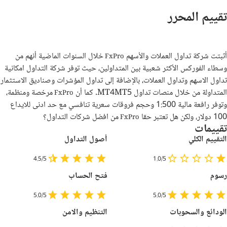
تقييم المحرر
أثبتت شركة تداول العملات والأسهم
خلال السنوات الماضية أنهم من
FxPro
وسطاء الفوركس الأكثر شعبية بين المتداولين، حيث توفر شركة التداول امكانية
تداول الاسهم وتداول العملات، بالإضافة إلى تداول المؤشرات وصناديق الاستثمار
المتداولة من خلال منصات تداول MT4MT5. كما أن
مرخصة ومنظمة،
FxPro
وتوفر رافعة مالية 1:500 وحجم فروقات سعرية تنافسي مع حد ادنى للايداع
100 دولار، ولكن هل تعتبر حقا
من افضل شركات التداول؟
FxPro
تقييمات
التقييم الكلي
أصول التداول
4.5/5
1.0/5
رسوم
فتح الحساب
5.0/5
5.0/5
الودائع والسحوبات
التنظيم والامن