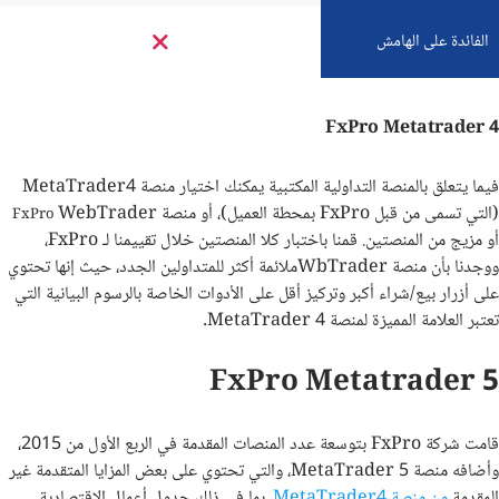
الفائدة على الهامش
FxPro Metatrader 4
فيما يتعلق بالمنصة التداولية المكتبية يمكنك اختيار منصة MetaTrader4
(التي تسمى من قبل FxPro بمحطة العميل)، أو منصة
WebTrader
FxPro
أو مزيج من المنصتين. قمنا باختبار كلا المنصتين خلال تقييمنا لـ FxPro،
ووجدنا بأن منصة WbTraderملائمة أكثر للمتداولين الجدد، حيث إنها تحتوي
على أزرار بيع/شراء أكبر وتركيز أقل على الأدوات الخاصة بالرسوم البيانية التي
تعتبر العلامة المميزة لمنصة MetaTrader 4.
FxPro Metatrader 5
قامت شركة FxPro بتوسعة عدد المنصات المقدمة في الربع الأول من 2015،
وأضافه منصة MetaTrader 5، والتي تحتوي على بعض المزايا المتقدمة غير
المقدمة
من منصة MetaTrader4،
بما في ذلك جدول أعمال الاقتصادية