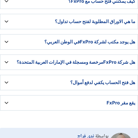
كيف يمكنني فتح حساب مع FxPro؟
يمكنك فتح حساب من خلال الدخول الى الموقع الإلكتروني والدخول الى
ما هي الاوراق المطلوبة لفتح حساب تداول؟
تسجيل حساب جديد.
الأوراق المطلوبة هي نسخة من بطاقة الهوية أو جواز السفر، بالإضافة الى
هل يوجد مكتب لشركة FxProفي الوطن العربي؟
ايصال مرافق او كشف حساب بنكي حديث لا يكون قد مر عليه أكثر من
ستة أشهر.
نعم يوجد لشركة اف اكس برو مكتب في مدينة دبي يمكنك زيارته باي
هل شركة FxProمرخصة ومسجلة في الإمارات العربية المتحدة؟
وقت.
نعم شركة اف اكس برو مسجلة ومرخصة في الإمارات العربية المتحدة.
هل فتح الحساب يكفي لدفع أموال؟
لا، لا يكلفك فتح الحساب أي أموال على الإطلاق.
يقع مقر FxPro
يقع مقر شركة اف اكس برو الرئيسي في المملكة المتحدة وتحديداً في
مدينة لندن
بواسطة
ندى فراج