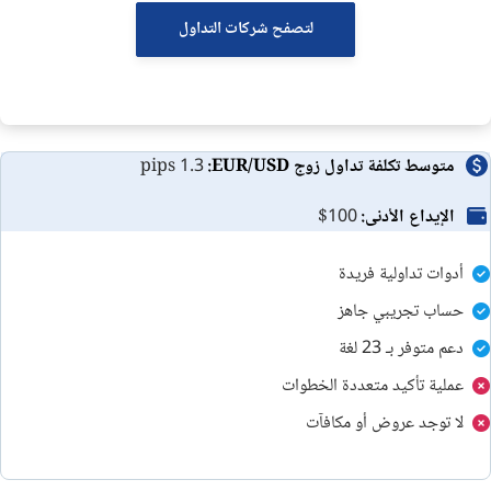
لتصفح شركات التداول
FxPro خدمة العملاء لدى
اكاديمية اف اكس برو للتداول
مُلخص
متوسط تكلفة تداول زوج EUR/USD:
1.3 pips
الاسئلة الشائعة
الإيداع الأدنى:
$100
مقارنة بين شركات الفوركس
أدوات تداولية فريدة
حساب تجريبي جاهز
دعم متوفر بـ 23 لغة
عملية تأكيد متعددة الخطوات
لا توجد عروض أو مكافآت