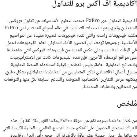
اكاديمية اف اكس برو للتداول
أكاديمية التداول لدى FxPro صممت لتعليم الأساسيات عن تداول فوركس
للمبتدئين وتجهيزهم للتحديات التداولية في عالم أسواق العملات. لدى FxPro
مكتبة فيديوهات واسعة والتي تقدم فيديوهات قصيرة مفيدة عن المواضيع
الأساسية، وجميعها تهدف إلى تحسين الأداء التداولي العام. الفيديوهات تحمل
في الوقت المناسب وعلى عكس العديد من فيديوهات فوركس التي شاهدناها
على مواقع الوسطاء الآخرين، فإن هذه الفيديوهات كانت عن الإستراتيجيات
والنصائح التداولية العامة، وليس فقط عن كيفية استخدام المنصة التداولية.
جدول أعمال الاقتصادي تمكن المتداولين من التخطيط لتداولاتهم بشكل دقيق.
يمكنهم عرض التقارير الاقتصادية المتوقعة والنتائج السابقة لكلٍ منها والتوقعات
من المحللين والتقلبات المحتملة.
مُلخص
من خلال ما قمنا بسرده لكم عن شركة
يمكننا القول بكل ثقة بأن هذه
FxPro
الشركة تستحق الحصول على ثقتكم، حيث التوسع العالمي، والخبرة الكبيرة التي
تم بنائها علي مدار خمسة عشر عامًا، بالإضافة إلى حجم رأس المال، وقاعدة