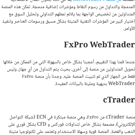
المدمجة والتداول من رسوم النقاط ومؤشرات إضافية مدمجة. تمكن هذه المنصة
المتداولين من تخصيص الواجهة بما يلائم نمطهم التداولي وتحليل السوق مع
اختيار كبير من المؤشرات التقنية المثبتة بشكل مسبق ورسومات العناصر وتنفيذ
الأوامر.
FxPro WebTrader
عندما قمنا بهذا التقييم، أعجبنا بشكل خاص بالسهولة التي من الممكن من خلالها
تحويل المتداولين من منصة إلى أخرى، بحيث يتم التداول من أي جهاز، وليس
فقط من الجهاز الذي تم تثبيت المنصة عليه. وجدنا بأن منصة
FxPro
WebTrader بديهية ومليئة بالبيانات المفيدة.
cTrader
منصة cTrader من
، وهي منصة مبتكرة في ECN (شبكة التواصل
FxPro
الإلكتروني)، مصممة بشكل خاص لتداولات فوركس و CFD بشكل فوري على
الذهب والفضة. المنصة قوية وسهلة الاستخدام وتعتمد على تكنولوجيا مثبتة