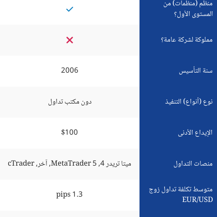
منظم (منظمات) من
المستوى الأول؟
مملوكة لشركة عامة؟
سنة التأسيس
2006
نوع (أنواع) التنفيذ
دون مكتب تداول
الإيداع الأدنى
$100
منصات التداول
ميتا تريدر 4, MetaTrader 5, آخر, cTrader
متوسط تكلفة تداول زوج
1.3 pips
EUR/USD