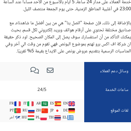
خدمة العملاء على مدار 24 ساعة، 5 أيام بالأسبوع من الأحد مساءاً عند الساعة
23:00 في أغلبية المناطق الزمنية، حتى يوم الجمعة منتصف الليل.
بالإضافة إلى ذلك، فإن صفحة "اتصل بنا" هي من بين أفضل ما شاهدناه، مع
صناديق مختلفة تحتوي على أرقام هواتف وبريد إلكتروني لكل قسم، بحيث
يمكنك التأكد من أن استفسارك سوف يصل إلى المكان الصحيح. اود ذكر حقيقة
ان شركة اف اكس برو تهتم بموضوع البونص فهي تقوم من وقت الي أخر وفي
المناسبات الرسمية بتقديم عروض بونص على الايداع بقيمة 5% تقريبًا.
وسائل دعم العملاء
ساعات الخدمة
24/5
FR
IT
AR
ES
EN
لغات الموقع
PT
RU
ZH
JP
DE
EL
TH
PL
HU
آخر