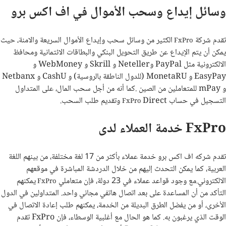
وسائل إيداع وسحب الأموال في اف اكس برو
تقدم شركة
الكثير من وسائل سحب وإيداع الأموال السريعة والامنة، حيث
FxPro
يمكن أن يتم الإيداع عن طريق التحويل البنكي والبطاقات الائتمانية ومحافظ
الالكترونية مثل PayPal وNeteller و Skrill و WebMoney و
EasyPay و MonetaRU (للدول الناطقة بالروسية) و CashU و Netbanx
و mPay للمتعاملين من الصين
.
كما أنه من أجل سحب المال، على المتداول
التسجيل في حساب
Direct وتقديم طلب السحب.
FxPro
FxPro خدمة العملاء لدى
تقدم شركه اف اكس برو خدمة عملاء بأكثر من 17 لغة مختلفة، من بينهم اللغة
العربية، كما يمكن التحدث إليهم من خلال الدردشة المباشرة في موقعهم
الالكتروني.مع وجود قواعد عملاء في 23 دولة، فإن متعاملي
يمكنهم
FxPro
التأكد من أن المساعدة على بعد اتصال هاتفي مجاني واحد. المتداولين في الدول
الأخرى، أو من يفضل الطرق البديلة من الخدمة، يمكنهم طلب إعادة الاتصال في
الوقت الذي يرغبون به. كما هو الحال مع أغلبية الوسطاء، فإن FxPro تقدم