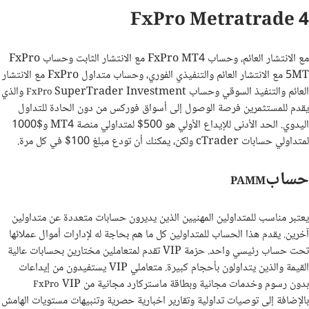
FxPro Metratrade 4
مع الانتشار العائم، وحساب FxPro MT4 مع الانتشار الثابت وحساب
FxPro
MT
5 مع الانتشار العائم والتنفيذي الفوري، وحساب متداول FxPro مع الانتشار
العائم والتنفيذ السوقي وحساب
SuperTrader Investment والذي
FxPro
يقدم للمستثمرين فرصة الوصول إلى أسواق فوركس من دون الحادة للتداول
اليدوي. الحد الأدنى للإيداع الأولي هو 500$ لمتداولي منصة
MT4
و
1000$
لمتداولي حسابات cTrader ولكن، يمكنك أن تودع مبلغ 100$ في كل مرة.
حساب
PAMM
يعتبر مناسب للمتداولين المهنيين الذين يديرون حسابات متعددة عن متداولين
آخرين. يقدم هذا الحساب للمتداولين كل ما هم بحاجة له لإدارات أموال عملائها
تحت حساب رئيسي واحد. حزمة VIP تقدم لمتعاملين مختارين بحسابات عالية
القيمة والذين يتداولون بأحجام كبيرة. متعاملي VIP يستفيدون من إيداعات
بدون رسوم وخدمات
VIP مجانية وبطاقة ماستركارد مجانية من
FxPro
بالإضافة إلى توصيات تداولية وتقارير اخبارية حصرية وتنبيهات مستويات الهامش