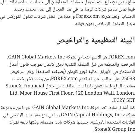
مبلغ معين للإيداع ليتم تحويل حسابات المتداولين إلى حسابات اسلامية للتداول،
فيما تميل معظم شركات الوساطة في هذا المجال إلى عدم تحديد رصيد
الحساب، وتعد شركة
Forex.com
واحدة من أفضل شركات تداول الفوركس في
مجال التداول الإسلامي بدون فوائد.
البيئة التنظيمية والتراخيص
FOREX.com هو الاسم التجاري لشركة GAIN Global Markets Inc.
المرخصة والمنظمة من قبل السلطة النقدية لجزر كايمان بموجب قانون أعمال
الاستثمار في الأوراق المالية لجزر كايمان (بصيغته المنقحة) برقم الترخيص
25033. على جانب أخر، قد تقدم FOREX.com، من وقت لآخر، خدمات
معالجة الدفع فيما يتعلق بإيداعات البطاقات من خلال StoneX Financial
Ltd, Moor House First Floor, 120 London Wall, London,
EC2Y 5ET.
كما أشارنا سابقا، تعد شركة GAIN Global Markets Inc، جزءًا من مجموعة
شركات GAIN Capital Holdings, Inc.، والتي يقع مقر عملها الرئيسي في
الولايات المتحدة الأمريكية. جميعها شركات تابعة منفصلة، ولكنها تابعة لشركة
StoneX Group Inc.