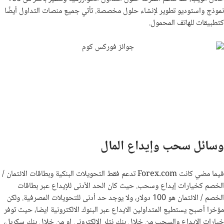
نموذج واستوديو تطوير لإنشاء حلول مخصصة. تأتي جميع منصات التداول أيضًا
كتطبيقات للهاتف المحمول.
وسائل سحب وإيداع المال
فيما مضي كانت Forex.com تدعم فقط التحويلات البنكية وبطاقات الائتمان /
الخصم كخيارات إيداع وسحب. حيث كان الحد الأدنى للإيداع عبر بطاقات
الخصم / الائتمان هو 100 دولار، ولا يوجد حد أدنى للتحويلات المصرفية. ولكن
مؤخرا أصبح يستطيع المتداولين الايداع عبر البنوك الالكترونية ايضا، حيث توفر
خيارات الإيداع والسحب من خلال بنك نتلر الالكتروني او من خلال بنك سكريل،