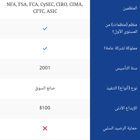
NFA, FSA, FCA, CySEC, CIRO, CIMA,
المنظمين
CFTC, ASIC
منظم (منظمات) من
المستوى الأول؟
مملوكة لشركة عامة؟
سنة التأسيس
2001
نوع (أنواع) التنفيذ
صانع السوق
الإيداع الأدنى
$100
حماية الرصيد السلبي