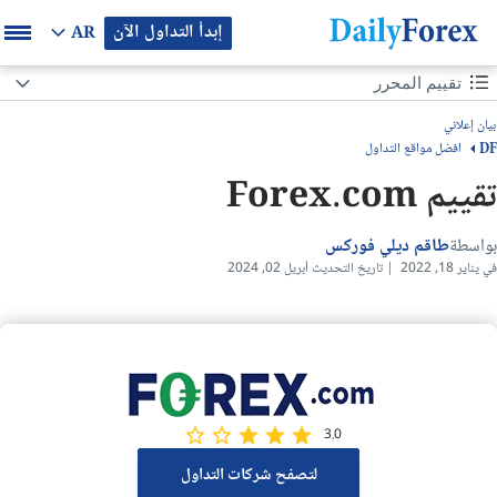
إبدأ التداول الآن
AR
محتوى الصفحة
تقييم المحرر
تقييم المحرر
بيان إعلاني
افضل مواقع التداول
DF
نظرة عامه
تقييم Forex.com
حسابات الفوركس الإسلامية
بواسطة
طاقم ديلي فوركس
في يناير 18, 2022 | تاريخ التحديث أبريل 02, 2024
البيئة التنظيمية والتراخيص
انواع حسابات التداول
حسابات التداول التجريبي
منصات التداول
3.0
لتصفح شركات التداول
وسائل سحب وإيداع المال