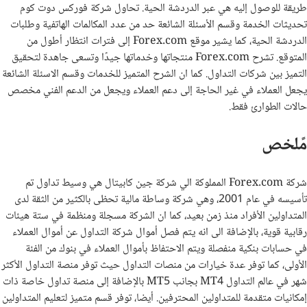
طريقة للوصول إليه هي عبر الدردشة الحية. تحاول شركة فوركس دوت كوم
تحديثات الخدمة وقسم الأسئلة الشائعة حد من عدد المكالمات الهاتفية وطلبات
الدردشة الحية، كما يشير موقع Forex.com إلى فترات انتظار أطول من
المتوقع. تشرح Forex.com منتجاتها وخدماتها جيدًا وتسعى جاهدة لتحقيق
التميز بين شركات التداول. كما ان الشرح المتميز للخدمات وقسم الاسئلة الشائعة
يجعل العملاء في غير الحاجة إلى دعم العملاء ويجعل من الدعم الفني مخصص
حالات الطوارئ فقط.
مًلخص
شركة Forex.com المملوكة الي شركة جين كابيتال هي وسيط تداول تم
تأسيسه في عام 2001، وهي شركة وساطة مالية تحظى بالكثير من الثقة لدى
المتداولين الأفراد منذ زمن بعيد، كما ان الشركة مسجلة ومنظمة في ستة هيئات
رقابية قوية، بالإضافة الى انه يتم فصل أموال شركة التداول عن أموال العملاء
في حسابات بنكية منفصلة ويتم الاحتفاظ بأموال العملاء في بنوك من الفئة
الأولى، كما توفر عدة خيارات من منصات التداول حيث توفر منصة التداول الأكثر
شهر في عالم التداول MT4 بجانب MT5 بالإضافة إلى منصة تداول خاصة ذات
إمكانيات متقدمة للمتداولين المحترفين. أيضا، توفر قسم متميز لتعليم المتداولين