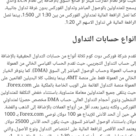
حيث توفر نظام الماركت ميكر او صانع السوق بالإضافة إلى نظام ECN والذي
يسمح للمتداولين بالوصول المباشر وتداول الفوركس بدون غرفة تداول جانبية،
كما تصل الرافعة المالية لمتداولي الفوركس من بين 1:30 الى 1:500، بينما تصل
الرافعة المالية في تداول الاسهم الي 1:20.
انواع حسابات التداول
تقدم شركة فوركس دوت كوم ثلاثة أنواع من حسابات التداول الحقيقية بالإضافة
إلى حساب التداول التجريبي، حيث تقدم الحساب القياسي الخالي من العمولة
وحساب العمولة وحساب الوصول المباشر إلى السوق (
DMA
). كما يتوفر الخيار
الخالي من العمولة فقط على منصة
MT
4، بينما يتطلب كلا البديلين القائمين على
العمولة منصة التداول القائمة على الويب الخاصة بالملكية على
Forex.com
.
حيث يتلقى جميع المتداولين معاملة متساوية، باستثناء خفض التكلفة للمتداولين
النشطين وذوي أحجام التداول العالي. حساب
DMA
مخصص حصريًا لمتداولي
الفوركس، ولكنه يتميز بعدد أقل من أزواج العملات بالإضافة إلى الذهب والفضة.
في حين أن الحد الأدنى للإيداع هو 100 دولار، توصي
Forex.com
بـ 1000
دولار، باستثناء الوصول المباشر للسوق، حيث يكون الحد الأدنى 25000 دولار.
يعتمد الحد الأقصى للرافعة المالية على اختصاص التداول ونوع الأصول، والتي