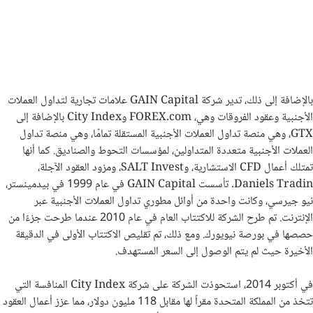
بالإضافة إلى ذلك، تدير شركة GAIN Capital علامات تجارية لتداول العملات
الأجنبية وعقود الفروقات وهي، FOREX.com وCity Index بالإضافة إلى
GTX، وهي منصة تداول العملات الأجنبية المستقلة تمامًا، وهي منصة تداول
العملات الأجنبية متعددة المتداولين، لمؤسسات التحوط والصناديق. كما أنها
تمتلك أعمال CFD الاستشارية، وSALT Invest، ومزود العقود الآجلة،
Daniels Tradin. تأسست GAIN Capital في عام 1999 في بيدمينستر،
نيو جيرسي، وكانت واحدة من أوائل مطوري تداول العملات الأجنبية عبر
الإنترنت. تم طرح الشركة للاكتتاب العام في عام 2010 عندما طرحت جزءًا من
حصصها في بورصة نيويورك. ومع ذلك، تم تقليص الاكتتاب الأولى في الدقيقة
الأخيرة حيث لم يتم الوصول إلى السعر المستهدف.
في أكتوبر 2014، استحوذت الشركة على شركة City Index المنافسة التي
تتخذ من المملكة المتحدة مقراً لها مقابل 118 مليون دولار، مما عزز أعمال العقود