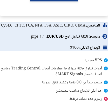
أكاديمية Forex.com لتعليم التداول
خدمة العملاء
المنظمين:
CySEC, CFTC, FCA, NFA, FSA, ASIC, CIRO, CIMA
مًلخص
متوسط تكلفة تداول زوج EUR/USD:
1.1 pips
الاسئلة الشائعة
الإيداع الأدنى:
$100
مقارنة بين شركات الفوركس
VPS مجانية
أدوات تداول فائقة منها لوحة معلومات أبحاث Trading Central وماسح
أنماط الأسعار SMART Signals
سبريد يبدأ من 0.0 نقطة وتنفيذ فائق السرعة
حد أدني للإيداع مناسب للمبتدئين
رسوم عدم نشاط مرتفعة