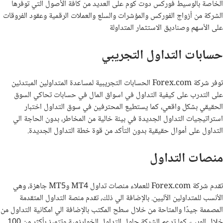
الخاصة بالوسيط فوركس دوت كوم على العديد من كافة الأصول التي توفرها
الشركة من أزواج الفوركس والمؤشرات والسلع والعملات الرقمية وعقود الفروقات
على الأسهم وصناديق الاستثمار المتداولة
حسابات التداول التجريبي
توفر شركة
Forex.com
الحسابات التجريبية لمساعدة المتداولين المبتدئين
على التدرب على كيفية التداول في اسواق المال في حسابات تحاكي السوق
الحقيقي بشكل واقعي، كما يستطيع المحترفين في سوق التداول اختبار
استراتيجيات التداول الجديدة في بيئة خالية من المخاطر، بدون الحاجة الي
التداول على أموال حقيقية بدون التأكد من قوة خطة التداول الجديدة.
منصات التداول
تقدم شركة Forex.com للعملاء منصات تداول MT4 وMT5 جاهزة، وهي
الأنسب للمتداولين الآليين. بالإضافة الي ذلك، تقدم منصة التداول المتقدمة
المصممة جيدًا والمتاحة من خلال سطح المكتب بالإضافة الي امكانية التداول من
خلال الويب، كما تدعم الشركة حلول التداول الخوارزمية وتتميز بأكثر من 100