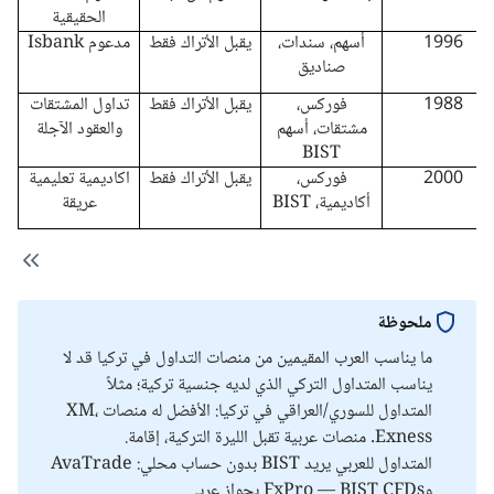
الحقيقية
1996
أسهم، سندات،
يقبل الأتراك فقط
مدعوم Isbank
صناديق
1988
فوركس،
يقبل الأتراك فقط
تداول المشتقات
مشتقات، أسهم
والعقود الآجلة
BIST
2000
فوركس،
يقبل الأتراك فقط
اكاديمية تعليمية
أكاديمية، BIST
عريقة
ملحوظة
ما يناسب العرب المقيمين من منصات التداول في تركيا قد لا
يناسب المتداول التركي الذي لديه جنسية تركية؛ مثلاً
المتداول للسوري/العراقي في تركيا: الأفضل له منصات XM،
Exness. منصات عربية تقبل الليرة التركية، إقامة.
المتداول للعربي يريد BIST بدون حساب محلي: AvaTrade
وFxPro — BIST CFDs بجواز عربي.