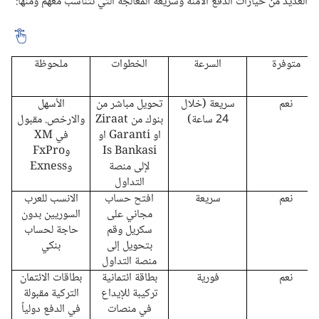
العديد من خيارات الدفع الآمنة وسريعة المعالجة التي تتناسب معهم ومنها:
متوفرة
السرعة
الخطوات
ملحوظة
نعم
سريعة (خلال
تحويل مباشر من
الأسهل
24 ساعة)
بنوك من Ziraat
والارخص. مقبول
او Garanti او
في XM
Is Bankasi
وFxPro
لإلى منصة
وExness
التداول
نعم
سريعة
افتح حساب
الانسب للعرب
مجاني على
السوريين بدون
سكريل وقم
حاجة لحساب
بتحويل إلى
بنكي
منصة التداول
نعم
فورية
بطاقة ائتمانية
بطاقات الائتمان
تركيبة للإيداع
التركية مقبولة
في منصات
في الدفع دولياً