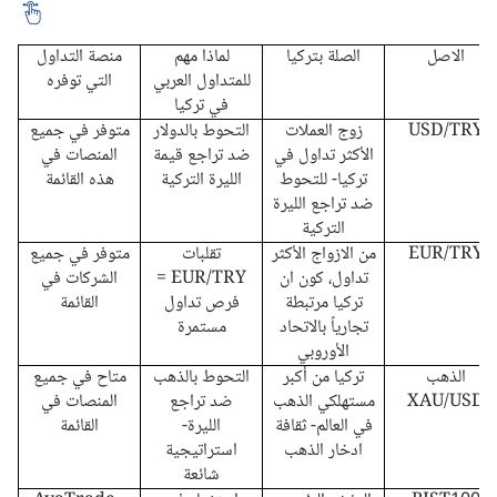
الاصل
الصلة بتركيا
لماذا مهم
منصة التداول
للمتداول العربي
التي توفره
في تركيا
USD/TRY
زوج العملات
التحوط بالدولار
متوفر في جميع
الأكثر تداول في
ضد تراجع قيمة
المنصات في
تركيا- للتحوط
الليرة التركية
هذه القائمة
ضد تراجع الليرة
التركية
EUR/TRY
من الازواج الأكثر
تقلبات
متوفر في جميع
تداول، كون ان
EUR/TRY =
الشركات في
تركيا مرتبطة
فرص تداول
القائمة
تجارياً بالاتحاد
مستمرة
الأوروبي
الذهب
تركيا من أكبر
التحوط بالذهب
متاح في جميع
XAU/USD
مستهلكي الذهب
ضد تراجع
المنصات في
في العالم- ثقافة
الليرة-
القائمة
ادخار الذهب
استراتيجية
شائعة