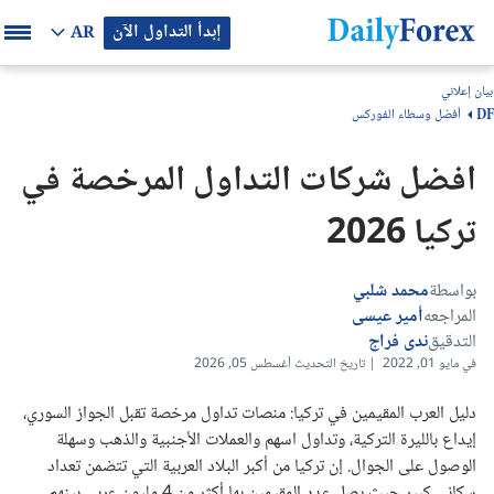
إبدأ التداول الآن
AR
بيان إعلاني
أفضل وسطاء الفوركس
DF
افضل شركات التداول المرخصة في
تركيا 2026
بواسطة
محمد شلبي
المراجعه
أمير عيسى
التدقيق
ندى فراج
في مايو 01, 2022 | تاريخ التحديث أغسطس 05, 2026
دليل العرب المقيمين في تركيا: منصات تداول مرخصة تقبل الجواز السوري،
إيداع بالليرة التركية، وتداول اسهم والعملات الأجنبية والذهب وسهلة
الوصول على الجوال. إن تركيا من أكبر البلاد العربية التي تتضمن تعداد
سكاني كبير حيث يصل عدد المقيمين بها أكثر من 4 مليون عربي بينهم