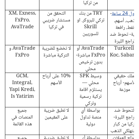
من تركيا
TRY من بنك
التحقق من
XM، Exness،
داول 24 ساعة
-
تركي للبروكر. او
مستشار ضريبي
FxPro،
ذهب، أسهم،
Skrill
في تركيا
AvaTrade
نفط، رافعة
للسوريين
الية- تحوط ضد
تراجع الليرة
Turkcell،
AvaTrade أو
لا تخضع للضريبة
AvaTrade و
Koc، Sabanc
FxPro مباشرة-
التركية مباشرة
FxPro
بدون ترخيص
محلي
تملك حقيقي
وسيط SPK
10% على أرباح
GCM،
للأسهم- أرباح
محلي —
الأسهم
Integral،
موزعة
يستلزم اقامة
Yapi Kredi،
تركية رسمية
Is Yatirim
وتركي
التحوط ضد
بواسطة أي
لا تطبق ضريبة
جميع
تراجع الليرة-
منصة تداول
على المقيمين
المنصات في
تركيا من كبار
دولية
هذه القائمة
مستهلكي الذهب
أزواج العملات
بواسطة أي
لا تطبق ضريبة
جميع