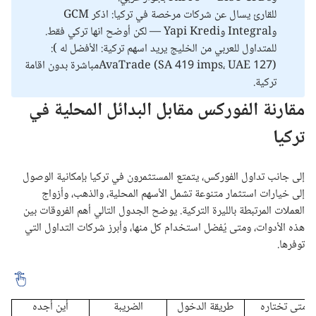
للقارئ يسال عن شركات مرخصة في تركيا: اذكر GCM
وIntegral وYapi Kredi — لكن أوضح انها تركي فقط.
للمتداول للعربي من الخليج يريد اسهم تركية: الأفضل له ):
AvaTrade (SA 419 imps، UAE 127)مباشرة بدون اقامة
تركية.
مقارنة الفوركس مقابل البدائل المحلية في
تركيا
إلى جانب تداول الفوركس، يتمتع المستثمرون في تركيا بإمكانية الوصول
إلى خيارات استثمار متنوعة تشمل الأسهم المحلية، والذهب، وأزواج
العملات المرتبطة بالليرة التركية. يوضح الجدول التالي أهم الفروقات بين
هذه الأدوات، ومتى يُفضل استخدام كل منها، وأبرز شركات التداول التي
توفرها.
متى تختاره
طريقة الدخول
الضريبة
أين أجده