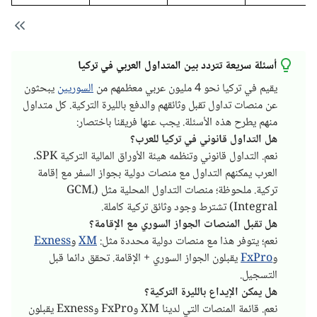
أسئلة سريعة تتردد بين المتداول العربي في تركيا
يقيم في تركيا نحو 4 مليون عربي معظمهم من
السوريين
يبحثون
عن منصات تداول تقبل وثائقهم والدفع بالليرة التركية. كل متداول
منهم يطرح هذه الأسئلة. يجب عنها فريقنا باختصار:
هل التداول قانوني في تركيا للعرب؟
نعم. التداول قانوني وتنظمه هيئة الأوراق المالية التركية SPK.
العرب يمكنهم التداول مع منصات دولية بجواز السفر مع إقامة
تركية. ملحوظة؛ منصات التداول المحلية مثل (GCM،
Integral) تشترط وجود وثائق تركية كاملة.
هل تقبل المنصات الجواز السوري مع الإقامة؟
نعم؛ يتوفر هذا مع منصات دولية محددة مثل:
XM
و
Exness
و
FxPro
يقبلون الجواز السوري + الإقامة. تحقق دائما قبل
التسجيل.
هل يمكن الإيداع بالليرة التركية؟
نعم. قائمة المنصات التي لدينا XM وFxPro وExness يقبلون