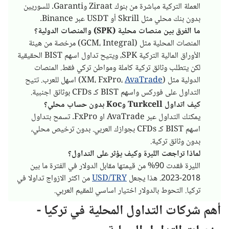
العملة التركية مباشرة من بنوك Ziraat وGaranti. للسوريين
بدون بنك محلي مثل Skrill أو USDT عبر Binance.
ما الفرق بين منصات محلية (SPK) والمنصات الدولية؟
المنصات المحلية مثل (GCM، Integral) مرخصة من هيئة
الأوراق المالية التركية SPK، ويتيح تداول اسهم BIST الحقيقية
لكن يتطلب وثائق تركية كاملة ومواطن تركي فقط. المنصات
الدولية مثل (XM، FxPro،
AvaTrade
) اسهل للعرب. تتيح
التداول على فوركس واسهم BIST كـ CFDs بوثائق اجنبية.
كيف اتداول Turkcell وKoc بدون حساب محلي؟
يمكنك التداول عبر AvaTrade او FxPro. تسمح بتداول
اسهم BIST كـ CFDs بجوازك العربي. بدون ترخيص محلي،
بدون وثائق تركية.
لماذا تراجعت الليرة وكيف يؤثر على التداول؟
الليرة فقدت 90% من قيمتها مقابل الدولار في الفترة ما بين
2018-2023. هذا يجعل
USD/TRY
من اكثر الازواج تداولا في
تركيا. التحوط بالدولار اختيار اساسي للمقيم العربي.
أهم شركات التداول المحلية في تركيا -