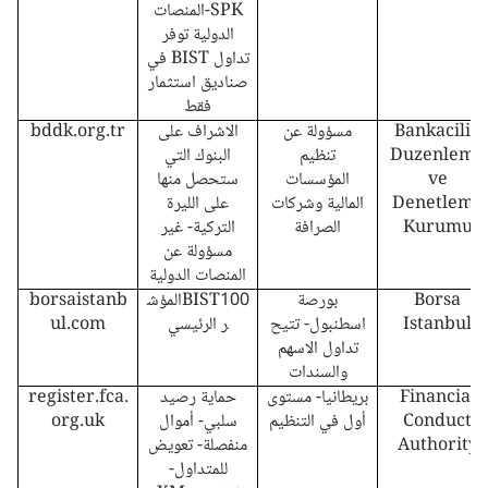
SPK-المنصات
الدولية توفر
تداول BIST في
صناديق استثمار
فقط
Bankacilik
مسؤولة عن
الاشراف على
bddk.org.tr
Duzenleme
تنظيم
البنوك التي
ve
المؤسسات
ستحصل منها
Denetleme
المالية وشركات
على الليرة
Kurumu
الصرافة
التركية- غير
مسؤولة عن
المنصات الدولية
Borsa
بورصة
BIST100المؤش
borsaistanb
Istanbul
اسطنبول- تتيح
ر الرئيسي
ul.com
تداول الاسهم
والسندات
Financial
بريطانيا- مستوى
حماية رصيد
register.fca.
Conduct
أول في التنظيم
سلبي- أموال
org.uk
Authority
منفصلة- تعويض
للمتداول-