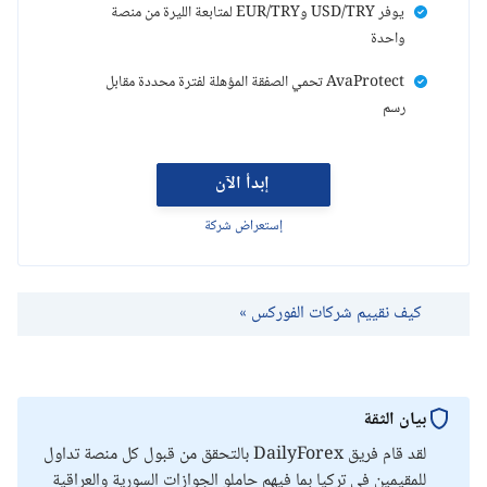
يوفر USD/TRY وEUR/TRY لمتابعة الليرة من منصة
واحدة
AvaProtect تحمي الصفقة المؤهلة لفترة محددة مقابل
رسم
إبدأ الآن
إستعراض شركة
كيف نقييم شركات الفوركس »
بيان الثقة
لقد قام فريق DailyForex بالتحقق من قبول كل منصة تداول
للمقيمين في تركيا بما فيهم حاملو الجوازات السورية والعراقية