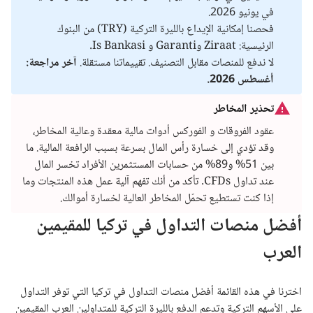
في يونيو 2026.
فحصنا إمكانية الإيداع بالليرة التركية (TRY) من البنوك
الرئيسية: Ziraat وGaranti و Is Bankasi.
لا ندفع للمنصات مقابل التصنيف. تقييماتنا مستقلة.
آخر مراجعة:
أغسطس 2026.
تحذير المخاطر
عقود الفروقات و الفوركس أدوات مالية معقدة وعالية المخاطر،
وقد تؤدي إلى خسارة رأس المال بسرعة بسبب الرافعة المالية. ما
بين 51% و89% من حسابات المستثمرين الأفراد تخسر المال
عند تداول CFDs. تأكد من أنك تفهم آلية عمل هذه المنتجات وما
إذا كنت تستطيع تحمّل المخاطر العالية لخسارة أموالك.
أفضل منصات التداول في تركيا للمقيمين
العرب
اخترنا في هذه القائمة أفضل منصات التداول في تركيا التي توفر التداول
على الأسهم التركية وتدعم الدفع بالليرة التركية للمتداولين العرب المقيمين