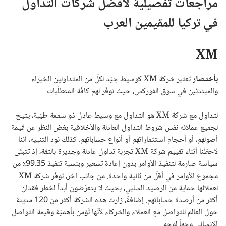
مراجعات تفصيلية لأفضل شركات التداول
في تركيا للمقيمين العرب
XM
بأختصار
تعتبر شركة XM كوسيط جيّد لكلّ من المتداولين الخبراء
والمبتدئين في سوق الفوركس، حيث توفّر لهم كافّة المتطلّبات
لتداول مع شركة XM هو التداول مع وسيط عادل ذو سمعة طيّبة، يتيح
لجميع عملائه نفس شروط التداول العادلة والأخلاقية بغض النظر عن قيمة
أصولهم، أو أحجام استثماراتهم أو أنواع حساباتهم. كذلك نود التنبيه، اننا
لاحظنا أثناء تقييم شركة XM تجربة تداول عادلة وجديرة بالثقة، إذ تتبنّى
سياسة صارمة لتنفيذ الأوامر بدون إعادة تسعير وبنسبة تنفيذ 99.35٪ من
مجموع الأوامر في أقلّ من ثانية واحدة. من جانب آخر، توفّر شركة XM
لعملائها حماية من الرصيد السلبي، بحيث لا يتعرّضون أبداً لخطر فقدان
أكثر من أرصدة حساباتهم. إضافةً، زارت هذه الشركة أكثر من 120 مدينة
حول العالم للتواصل مع العملاء والشركاء لأنّها تُؤمن بأهميّة وقيمة التواصل
الإنساني وجهاً لوجه.