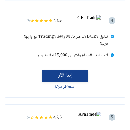
4
4.4/5
تداول USD/TRY عبر MT5 وTradingView مع واجهة
عربية
لا حد أدنى للإيداع وأكثر من 15,000 أداة للتنويع
إبدأ الآن
إستعراض شركة
5
4.2/5