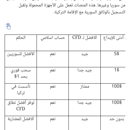
من سوريا وغيرها. هذه المنصات تعمل على الأجهزة المحمولة وتقبل
التسجيل بالوثائق السورية مع الإقامة التركية:
حد أدنى للإيداع
الافضل لـ CFD
حساب اسلامي
الحكم
5$
جيد
نعم
الأفضل للسوريين
1$
جيد جدا
نعم
سحب فوري
بحد 1$
100$
ممتاز
نعم
تأسست في
تركيا
100$
جيد جدا
نعم
توفر أفضل نطاق
CFD
بدون حد
جيد
نعم
الافضل للمضاربة