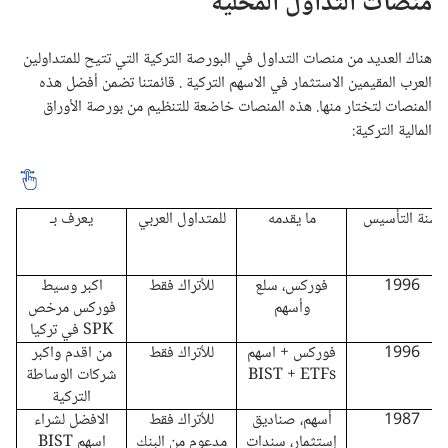
منصات التداول المحلية
هناك العديد من منصات التداول في البورصة التركية التي تتيح للمتداولين
العرب المقيمين الاستثمار في الاسهم التركية . قائمتنا تضمن أفضل هذه
المنصات لتختار منها. هذه المنصات خاضعة للتنظيم من بورصة الأوراق
المالية التركية:
سنة التأسيس
ما يقدمه
للمتداول العربي
يعرف بـ
1996
فوركس، سلع
للأتراك فقط
اكبر وسيط
وأسهم
فوركس مرخص
SPK في تركيا
1996
فوركس + اسهم
للأتراك فقط
من اقدم واكبر
BIST + ETFs
شركات الوساطة
التركية
1987
أسهم، صناديق
للأتراك فقط
الافضل لشراء
إستثمار، سندات
مدعوم من البنك
اسهم BIST