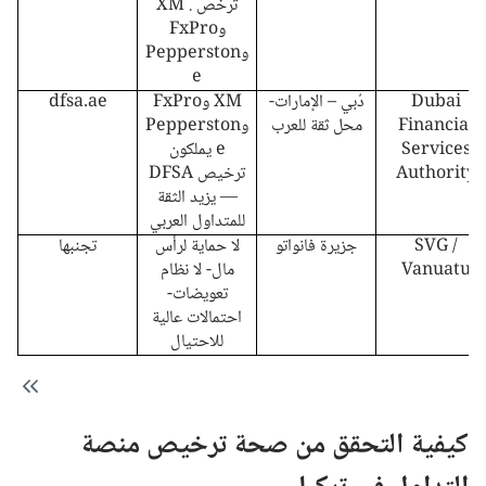
ترخص . XM
وFxPro
وPepperston
e
Dubai
دُبي – الإمارات-
XM وFxPro
dfsa.ae
Financial
محل ثقة للعرب
وPepperston
Services
e يملكون
Authority
ترخيص DFSA
— يزيد الثقة
للمتداول العربي
SVG /
جزيرة فانواتو
لا حماية لرأس
تجنبها
Vanuatu
مال- لا نظام
تعويضات-
احتمالات عالية
للاحتيال
كيفية التحقق من صحة ترخيص منصة