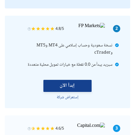
2
4.8/5
نسخة سعودية وحساب إسلامي على MT4 وMT5
وcTrader
سبريد يبدأ من 0.0 نقطة مع خيارات تمويل محلية متعددة
إبدأ الآن
إستعراض شركة
3
4.6/5