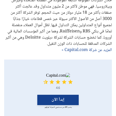
خلال الشركات الموثوقة التابعة الموجودة في المملكة المتحدة وقبرص
وبيلاروسيا. فهي موطن لأكثر من 2 مليون متداول وقد عالجت أكثر
صفقات بأكثر من 18 مليار دولار من حيث الحجم. توفر الشركة أكثر من
3000 أصل من الأصول الأكثر سيولة عبر خمس قطاعات خيارًا جذابًا
لجميع أنواع المتداولين يمكن التداول فيها. تظل أموال العملاء منفصلة
تمامًا في بنكي
RBS
و
Raiffeisen
، وهما من أكبر المؤسسات المالية في
أوروبا، كما تخضع حسابات الشركة لشركة ديلويت
Deloitte
وهي من أكبر
الشركات المدققة للحسابات ذات الوزن الثقيل
.
المزيد عن شركة Capital.com »
4.6
إبدأ الآن
يخسر 89٪ من مستثمري التجزئة أموالهم.