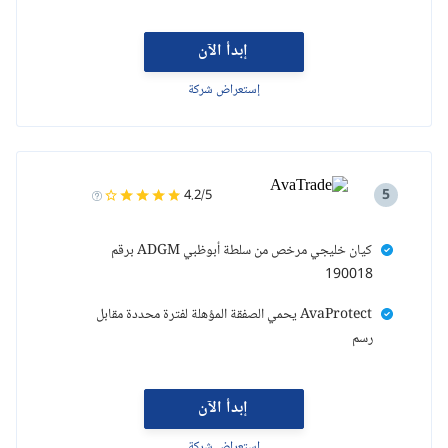
إبدأ الآن
إستعراض شركة
5
4.2/5
كيان خليجي مرخص من سلطة أبوظبي ADGM برقم
190018
AvaProtect يحمي الصفقة المؤهلة لفترة محددة مقابل
رسم
إبدأ الآن
إستعراض شركة