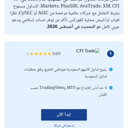
ملخص
Markets، Plus500, AvaTrade، XM، CFI. التداول مسموح
بشرط التعامل مع شركات عالمية مرخصة من ASIC أو CySEC، نظرًا
لغياب تراخيص محلية للفوركس. تأكد من توفر حساب إسلامي ودعم
عربي كامل.
تم التحديث في أغسطس 2026.
1
5.0/5
يتيح تداول الأسهم السعودية لمواطني الخليج وفق متطلبات
تداول السعودية
لا حد أدنى للإيداع مع MT5 وTradingView حسب
الكيان
إبدأ الآن
إستعراض شركة