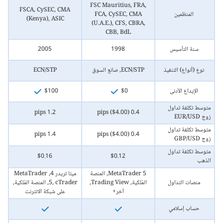
FSC Mauritius, FRA,
FSCA, CySEC, CMA
المنظمين
FCA, CySEC, CMA
C
(Kenya), ASIC
(U.A.E.), CFS, CBRA,
CBB, BdL
سنة التأسيس
1998
2005
نوع (أنواع) التنفيذ
ECN/STP, صانع السوق
ECN/STP
الإيداع الأدنى
$0
$100
متوسط تكلفة تداول
1.2 pips
0.4 pips ($4.00)
زوج EUR/USD
متوسط تكلفة تداول
1.4 pips
0.4 pips ($4.00)
زوج GBP/USD
متوسط تكلفة تداول
$0.16
$0.12
الذهب
MetaTrader 5, المنصة
ميتا تريدر 4, MetaTrader
منصات التداول
المٌلكية, Trading View,
5, cTrader, المنصة المٌلكية,
آخر+
على شبكة الانترنت
حساب إسلامي