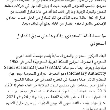
بالاضافة الى ان تكون الشركات المتداولة لا تصنع أي من المحرمات التي تم
تحريمها بحسب النصوص الدينية، حيث لا يجوز التداول في شركات صناعة
الخمور والبنوك الربوية وما إلى ذلك، كما أنه في حالة تداول العملات من
خلال الرافعة المالية يجب التأكد من انك تتداول من خلال حساب التداول
الإسلامي والذي لا يقوم العميل من خلاله بدفع أي فوائد ربوية.
مؤسسة النقد السعودي، وتأثيرها على سوق التداول
السعودي
البنك المركزي السعودي والمعروف سابقاً باسم مؤسسة النقد العربي
السعودي (المصرف المركزي للمملكة العربية السعودية) أنشئ في 1952
ميلادية. ويعرف أيضا باسم ساما (
SAMA
) اختصارا لـ(
Saudi Arabian
Monetary Authority
) وهو المصرف المركزي للسعودية، وهو جهاز
التنظيم الأكثر جديّة ومهنية في القطاع المصرفي في منطقة الخليج.
وأفضل مدير للمخاطر على مستوى البنوك المركزية في العالم للعام 2018 و
2019 بحسب لجنة البنوك المركزية. محافظ البنك الحالي هو فهد بن عبد
الله المبارك منذ 11 جمادى الآخرة 1442 هجرية الموافق 24 يناير 2021.
تشمل مهام مؤسسة النقد العربي السعودي المؤثرة على سوق تداول الاسهم
السعودية ما يلي: