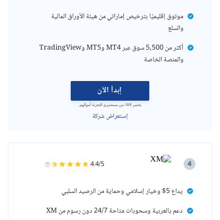
موثوق إقليميًا بترخيص إماراتي من هيئة الأوراق المالية
والسلع
أكثر من 5,500 سوق عبر MT4 وMT5 وTradingView
والمنصة الخاصة
إبدأ الآن
يخسر 89٪ من مستثمري التجزئة أموالهم.
إستعراض شركة
4
4.4/5
يداع 5$ وخيار إسلامي وحماية من الرصيد السلبي
دعم بالعربية وسحوبات متاحة 24/7 دون رسوم من XM