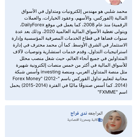
محمد شلبي هو مهندس إلكترونيات ومتداول في الأسواق
المالية (الفوركس، والأسهم، وعقود الخيارات، والعملات
الرقمية) منذ عام 2008، كما يعمل في موقع DailyForex،
ويتولى تغطية الأسواق المالية العالمية 2020، وذلك بعد عدة
سنوات قضاها في قطاع الخدمات المصرفية المؤسسية وإدارة
الاستثمار في الشرق الأوسط. كما أن محمد محترف في إدارة
استراتيجيات التداول، وقدم خدمات استشارية وتوصيات لآلاف
المتداولين في جميع أنحاء العالم، حيث شغل منصب محلل
للأسواق المالية في أكثر من خمس منصات إلكترونية شهيرة
مثل منصة المتداول العربي، ومنصة investing وأسس شبكة
مجانية لتعليم تداول الفوركس باسم "Forex Money" (2012-
2014). كما أسس صندوقًا ماليًا في الفترة (2014-2015) يحمل
اسم "FXMME"
المراجعه
ندى فراج
كاتبة ومحررة اقتصادية