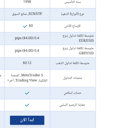
سنة التأسيس
1998
نوع (أنواع) التنفيذ
ECN/STP, صانع السوق
الإيداع الأدنى
$0
متوسط تكلفة تداول زوج
0.4 pips ($4.00)
EUR/USD
متوسط تكلفة تداول زوج
0.4 pips ($4.00)
GBP/USD
متوسط تكلفة تداول الذهب
$0.12
MetaTrader 5, المنصة
منصات التداول
المٌلكية, Trading View, آخر+
حساب إسلامي
حماية الرصيد السلبي
ابدأ الان