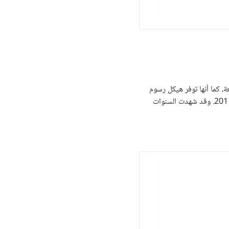
لسمعة، كما أنها توفر هيكل رسوم
تنافسية للغاية يميل إلى خفض تكلفة التداول. شركة FXTM، التابعة لشركة "ForexTime"، موجودة منذ فترة طويلة: تم تأسيسها في عام 2011. وقد شهدت السنوات