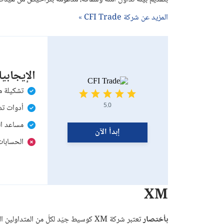
المزيد عن شركة CFI Trade »
الإيجابي
تشكيلة ممتاز
5.0
أدوات تداول عا
مساعد التداول
إبدأ الآن
الحسابات التجريب
XM
بأختصار
تعتبر شركة XM كوسيط جيّد لكلّ من المتداولين الخبراء والمبتدئين في سوق الفوركس، حيث توفّر لهم كافّة المتطلّبات