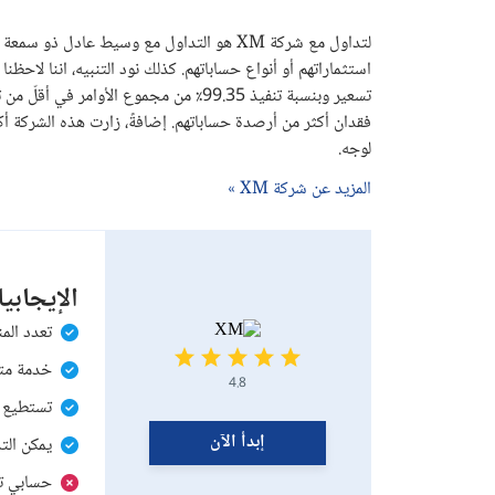
لتداول مع شركة XM هو التداول مع وسيط عا
لوجه.
المزيد عن شركة XM »
الإيجابي
تعدد الم
خدمة متع
4.8
تستطيع ا
إبدأ الآن
يمكن التداول مع أكثر
حسابي ت