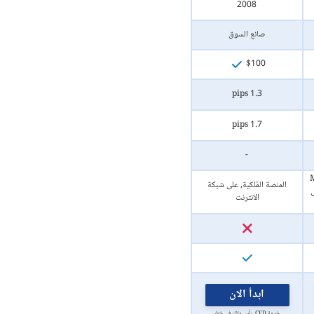
2008
صانع السوق
$100
1.3 pips
1.7 pips
-
M,
المنصة المٌلكية, على شبكة
ى
الانترنت
ابدأ الان
خدمة CFD. رأس مالك في خطر