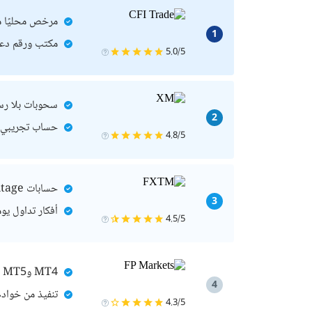
مرخص محليًا من مصرف ل
1
مكتب ورقم دعم 
5.0/5
سحوبات بلا رسوم من XM ومعالج
2
حساب تجريبي مج
4.8/5
حسابات Advantage وAdvantage Plus والأسهم لاحتياجات مختلفة
3
أفكار تداول يو
4.5/5
MT4 وMT5 وcTrader للعمل اليدوي والآلي
4
تنفيذ من خوادم NY4 ودعم متعدد اللغات 
4.3/5