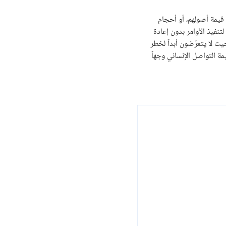
عن قيمة أصولهم، أو أحجام
، إذ تتبنّى سياسة صارمة لتنفيذ الأوامر بدون إعادة
 XM لعملائها حماية من الرصيد السلبي، بحيث لا يتعرّضون أبداً لخطر
ا تُؤمن بأهميّة وقيمة التواصل الإنساني وجهاً