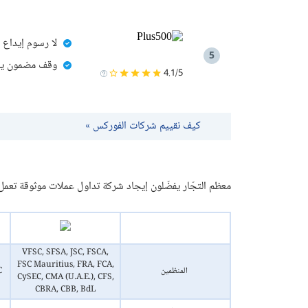
لا رسوم إيداع
5
وقف مضمون يغل
4.1/5
كيف نقييم شركات الفوركس »
معظم التجّار يفضّلون إيجاد شركة تداول عملات موثوقة تعم
VFSC, SFSA, JSC, FSCA,
FSC Mauritius, FRA, FCA,
المنظمين
C
CySEC, CMA (U.A.E.), CFS,
CBRA, CBB, BdL