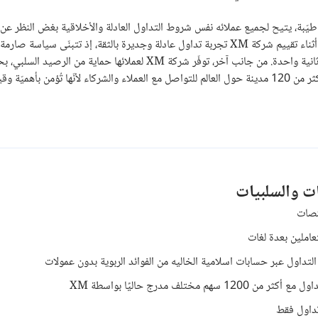
دل ذو سمعة طيّبة، يتيح لجميع عملائه نفس شروط التداول العادلة والأخلاقية بغض النظر 
استثماراتهم أو أنواع حساباتهم. كذلك نود التنبيه، اننا لاحظنا أثناء تقييم شركة XM تجربة تداول عادلة وجديرة بالثقة
تسعير وبنسبة تنفيذ 99.35٪ من مجموع الأوامر في أقلّ من ثانية واحدة. من جانب آخر، توفّر شركة
فقدان أكثر من أرصدة حساباتهم. إضافةً، زارت هذه الشركة أكثر من 120 مدينة حول العالم للتواصل مع العملاء والشركاء لأنّه
ات والسلبيات
نصات
املين بعدة لغات
لتداول عبر حسابات اسلامية الخاليه من الفوائد الربوية بدون عمولات
 من 1200 سهم مختلف مدرج حاليًا بواسطة XM
داول فقط