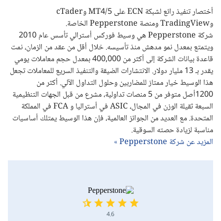
أختصار تنفيذ رائع لشبكة ECN على MT4/5 وcTader
وTradingView ومنصة Pepperstone الخاصة.
شركة Pepperstone هي وسيط فوركس أسترالي تأسس عام 2010
ويتمتع بمعدل نمو مدهش منذ تأسيسه. خلال أقل من عقد من الزمان، نمت
قاعدة بيانات الشركة إلى أكثر من 400,000 بمعدل حجم معاملات يومي
يقدر بـ 13 مليار دولار. الانتشارات الضيقة والتنفيذ السريع للمعاملات تجعل
هذا الوسيط خيار ممتاز للمضاربين وحلول التداول الآلي. أكثر من
1200أصل متوفر من 5 منصات تداولية، مشرع من قبل الجهات التنظيمية
السبعة ثقيلة الوزن في المجال، ASIC في أستراليا و FCA في المملكة
المتحدة. مع العديد من الجوائز العالمية، فإن هذا الوسيط يمتلك أساسيات
مناسبة لزيادة حصته السوقية.
المزيد عن شركة Pepperstone »
4.6