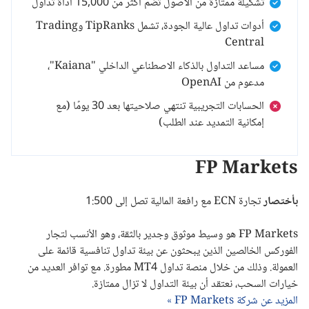
تشكيلة ممتازة من الأصول تضم أكثر من 15,000 أداة تداول
أدوات تداول عالية الجودة، تشمل TipRanks وTrading
Central
مساعد التداول بالذكاء الاصطناعي الداخلي "Kaiana"،
مدعوم من OpenAI
الحسابات التجريبية تنتهي صلاحيتها بعد 30 يومًا (مع
إمكانية التمديد عند الطلب)
FP Markets
بأختصار
تجارة ECN مع رافعة المالية تصل إلى 1:500
FP Markets
هو وسيط موثوق وجدير بالثقة، وهو الأنسب لتجار
الفوركس الخالصين الذين يبحثون عن بيئة تداول تنافسية قائمة على
العمولة. وذلك من خلال منصة تداول
MT4
مطورة. مع توافر العديد من
خيارات السحب، نعتقد أن بيئة التداول لا تزال ممتازة.
المزيد عن شركة FP Markets »