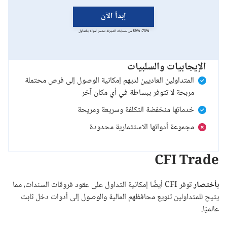
إبدأ الآن
73%- 89% من حسابات التجزئة تخسر اموالا بالتداول
الإيجابيات والسلبيات
المتداولين العاديين لديهم إمكانية الوصول إلى فرص محتملة
مربحة لا تتوفر ببساطة في أي مكان آخر
خدماتها منخفضة التكلفة وسريعة ومريحة
مجموعة أدواتها الاستثمارية محدودة
CFI Trade
بأختصار
توفر CFI أيضًا إمكانية التداول على عقود فروقات السندات، مما
يتيح للمتداولين تنويع محافظهم المالية والوصول إلى أدوات دخل ثابت
عالميًا.