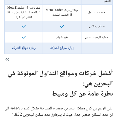
الذهب
ميتا تريدر 4, MetaTrader
ميتا تريدر 4, MetaTrader
منصات التداول
5, المنصة المٌلكية, على شبكة
5, المنصة المٌلكية
الانترنت, آخر+
w+
حساب إسلامي
حماية الرصيد السلبي
غير متوفر
زيارة موقع الشركة
زيارة موقع الشركة
أفضل شركات ومواقع التداول الموثوقة في
البحرين هي:
نظرة عامة عن كل وسيط
علي الرغم من كون مملكة البحرين صغيره المساحة بشكل كبير بالاضافة الى
ان عدد السكان صغير جدا، حيث لا يتجاوز عدد سكان البحرين 1.832