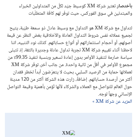
بأختصار
تعتبر شركة XM كوسيط جيّد لكلّ من المتداولين الخبراء
والمبتدئين في سوق الفوركس، حيث توفّر لهم كافّة المتطلّبات
لتداول مع شركة XM هو التداول مع وسيط عادل ذو سمعة طيّبة، يتيح
لجميع عملائه نفس شروط التداول العادلة والأخلاقية بغض النظر عن قيمة
أصولهم، أو أحجام استثماراتهم أو أنواع حساباتهم. كذلك نود التنبيه، اننا
لاحظنا أثناء تقييم شركة XM تجربة تداول عادلة وجديرة بالثقة، إذ تتبنّى
سياسة صارمة لتنفيذ الأوامر بدون إعادة تسعير وبنسبة تنفيذ 99.35٪ من
مجموع الأوامر في أقلّ من ثانية واحدة. من جانب آخر، توفّر شركة XM
لعملائها حماية من الرصيد السلبي، بحيث لا يتعرّضون أبداً لخطر فقدان
أكثر من أرصدة حساباتهم. إضافةً، زارت هذه الشركة أكثر من 120 مدينة
حول العالم للتواصل مع العملاء والشركاء لأنّها تُؤمن بأهميّة وقيمة التواصل
الإنساني وجهاً لوجه.
المزيد عن شركة XM »