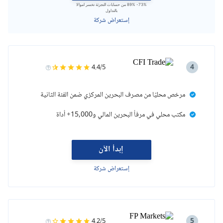
73%- 89% من حسابات التجزئة تخسر اموالا
بالتداول
إستعراض شركة
4
4.4/5
مرخص محليًا من مصرف البحرين المركزي ضمن الفئة الثانية
مكتب محلي في مرفأ البحرين المالي و15,000+ أداة
إبدأ الآن
إستعراض شركة
5
4.2/5