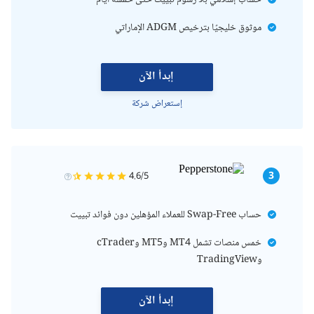
حساب إسلامي بلا رسوم تبييت حتى خمسة أيام
موثوق خليجيًا بترخيص ADGM الإماراتي
إبدأ الآن
إستعراض شركة
3
4.6/5
حساب Swap-Free للعملاء المؤهلين دون فوائد تبييت
خمس منصات تشمل MT4 وMT5 وcTrader
وTradingView
إبدأ الآن