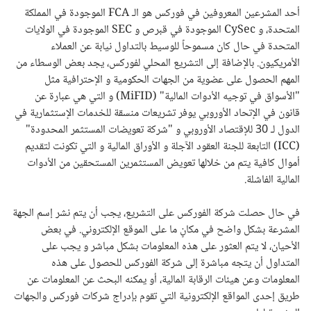
أحد المشرعين المعروفين في فوركس هو الـ
FCA
الموجودة في المملكة
المتحدة، و
CySec
الموجودة في قبرص و
SEC
الموجودة في الولايات
المتحدة في حال كان مسموحاً للوسيط بالتداول نيابة عن العملاء
الأمريكيون. بالإضافة إلى التشريع المحلي لفوركس، يجد بعض الوسطاء من
المهم الحصول على عضوية من الجهات الحكومية و الإحترافية مثل
"الأسواق في توجيه الأدوات المالية" (
MiFID
) و التي هي عبارة عن
قانون في الإتحاد الأوروبي يوفر تشريعات منسقة للخدمات الإستثمارية في
الدول لـ 30 للإقتصاد الأوروبي و "شركة تعويضات المستثمر المحدودة"
(
ICC
) التابعة للجنة العقود الآجلة و الأوراق المالية و التي تكونت لتقديم
أموال كافية يتم من خلالها تعويض المستثمرين المستحقين من الأدوات
المالية الفاشلة.
في حال حصلت شركة الفوركس على التشريع، يجب أن يتم نشر إسم الجهة
المشرعة بشكل واضح في مكانٍ ما على الموقع الإلكتروني. في بعض
الأحيان، لا يتم العثور على هذه المعلومات بشكل مباشر و يجب على
المتداول أن يتجه مباشرة إلى شركة الفوركس للحصول على هذه
المعلومات وعن هيئات الرقابة المالية، أو يمكنه البحث عن المعلومات عن
طريق إحدى المواقع الإلكترونية التي تقوم بإدراج شركات فوركس والجهات