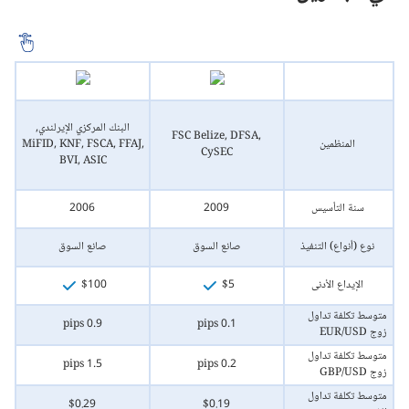
البنك المركزي الإيرلندي,
C,
FSC Belize, DFSA,
المنظمين
MiFID, KNF, FSCA, FFAJ,
,
CySEC
BVI, ASIC
سنة التأسيس
2009
2006
نوع (أنواع) التنفيذ
صانع السوق
صانع السوق
الإيداع الأدنى
$5
$100
متوسط تكلفة تداول
0.9 pips
0.1 pips
زوج EUR/USD
متوسط تكلفة تداول
1.5 pips
0.2 pips
زوج GBP/USD
متوسط تكلفة تداول
$0.29
$0.19