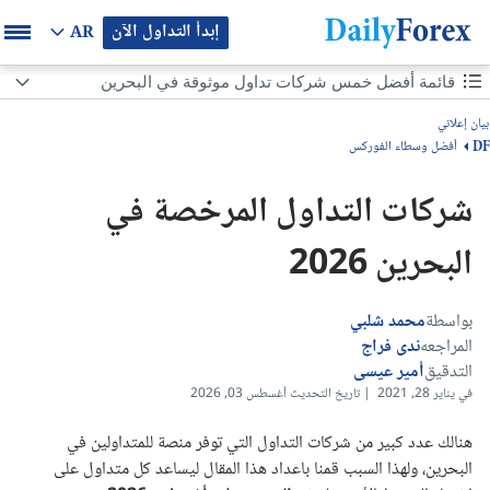
إبدأ التداول الآن
AR
محتوى الصفحة
قائمة أفضل خمس شركات تداول موثوقة في البحرين
قائمة أفضل خمس شركات تداول موثوقة في البحرين
بيان إعلاني
أفضل وسطاء الفوركس
DF
أفضل شركات ومواقع التداول الموثوقة في البحرين هي:
شركات التداول المرخصة في
نظرة عامة عن كل وسيط
البحرين 2026
كيف تختار من بين افضل شركات التداول الموثوقة وشركات تداول الاسهم في البحرين؟
تداول الذهب في البحرين
بواسطة
محمد شلبي
المراجعه
ندى فراج
الهيئات الرقابية والتراخيص
التدقيق
أمير عيسى
في يناير 28, 2021 | تاريخ التحديث أغسطس 03, 2026
السحب وإيداع في افضل منصة تداول في البحرين
هنالك عدد كبير من شركات التداول التي توفر منصة للمتداولين في
البحرين، ولهذا السبب قمنا باعداد هذا المقال ليساعد كل متداول على
دعم فني افضل شركات الفوركس في البحرين