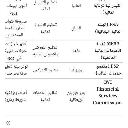
تنظيم الأسواق
الفيدرالية للرقابة
المانيا
أقوى الهيئات في
المالية
المالية)
أوروبا.
معروفة بقوانينها
FSA (الهيئة
تنظيم الأسواق
اليابان
الصارمة لحماية
المالية اليابانية)
المالية
المستثمرين.
MFSA (هيئة
تُعتبر خيارًا شائعًا
تنظيم الفوركس
الخدمات المالية
مالطا
لشركات الفوركس
والأسواق المالية
المالطية)
في أوروبا.
FSP (مقدمو
توفر بيئة تنظيمية
نيوزيلندا
تنظيم الفوركس
خدمات المالية)
مرنة ومرحب بها.
BVI
Financial
جزر فيرجن
تنظيم الخدمات
تُعرف بتراخيصها
Services
البريطانية
المالية
السريعة ومرونتها.
Commission