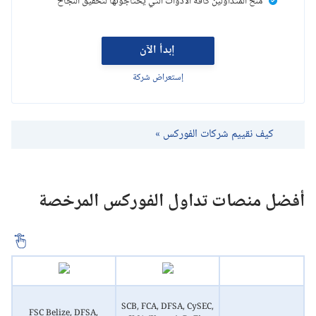
منح المتداولين كافة الأدوات التي يحتاجونها لتحقيق النجاح
إبدأ الآن
إستعراض شركة
كيف نقييم شركات الفوركس »
أفضل منصات تداول الفوركس المرخصة
SCB, FCA, DFSA, CySEC,
FSC Belize, DFSA,