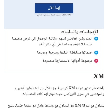
إبدأ الآن
73%- 89% من حسابات التجزئة تخسر اموالا بالتداول
الإيجابيات والسلبيات
المتداولين العاديين لديهم إمكانية الوصول إلى فرص محتملة
مربحة لا تتوفر ببساطة في أي مكان آخر
خدماتها منخفضة التكلفة وسريعة ومريحة
مجموعة أدواتها الاستثمارية محدودة
XM
بأختصار
تعتبر شركة XM كوسيط جيّد لكلّ من المتداولين الخبراء
والمبتدئين في سوق الفوركس، حيث توفّر لهم كافّة المتطلّبات
لتداول مع شركة XM هو التداول مع وسيط عادل ذو سمعة طيّبة، يتيح