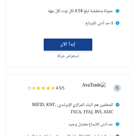
عمولة منخفضة تبلغ $4.5 لكل لوت لكل جهة
لا حد أدنى للإيداع.
إبدأ الآن
إستعراض شركة
5
4.5/5
المنطمين هم: البنك المركزي الإيرلندي, MiFID, KNF,
FSCA, FFAJ, BVI, ASIC
حد ادنى للايداع معتدل وجيد