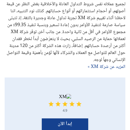
لجميع عملائه نفس شروط التداول العادلة والأخلاقية بغض النظر عن قيمة
أصولهم، أو أحجام استثماراتهم أو أنواع حساباتهم. كذلك نود التنبيه، اننا
لاحظنا أثناء تقييم شركة XM تجربة تداول عادلة وجديرة بالثقة، إذ تتبنّى
سياسة صارمة لتنفيذ الأوامر بدون إعادة تسعير وبنسبة تنفيذ 99.35٪ من
مجموع الأوامر في أقلّ من ثانية واحدة. من جانب آخر، توفّر شركة XM
لعملائها حماية من الرصيد السلبي، بحيث لا يتعرّضون أبداً لخطر فقدان
أكثر من أرصدة حساباتهم. إضافةً، زارت هذه الشركة أكثر من 120 مدينة
حول العالم للتواصل مع العملاء والشركاء لأنّها تُؤمن بأهميّة وقيمة التواصل
الإنساني وجهاً لوجه.
المزيد عن شركة XM »
4.9
إبدأ الآن