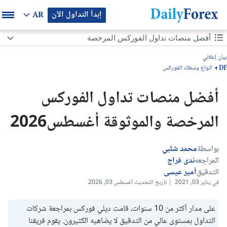
إبدأ التداول الآن
AR
محتوى الصفحة
أفضل منصات تداول الفوركس المرخصة
أفضل منصات تداول الفوركس المرخصة
بيان إعلاني
انواع وسطاء الفوركس
DF
أفضل وسطاء الفوركس (شركات الفوركس)
أفضل منصات تداول الفوركس
أفضل شركات التداول في العالم
المرخصة والموثوقة أغسطس2026
المعايير المستخدمة في المقارنة بين أفضل منصات تداول فوركس
أهم تراخيص منصات الفوركس الدولية
بواسطة
محمد شلبي
المراجعه
ندى فراج
أفضل شركات الفوركس المرخصة
التدقيق
أمير عيسى
في يناير 03, 2021 | تاريخ التحديث أغسطس 03, 2026
نظرة عامة حول شركات التداول الموثوقة
على مدار أكثر من 10 سنوات، قامت ديلي فوركس بمراجعة شركات
كيف اختار أفضل منصة تداول عبر الإنترنت؟
التداول بمستوى عالي من التدقيق لا يضاهيه الكثيرون. يقوم فريقنا