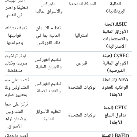
أكثر الهيئات
المالية
المملكة المتحدة
الفوركس
تنظيمًا واحترامًا
البريطانية)
والأسواق المالية
في العالم.
ASIC (لجنة
تنظيم الأسواق
تُعرف بشفافية
الأوراق المالية
استراليا
المالية، بما في
قوانينها
والاستثمارات
ذلك الفوركس
وصرامتها.
الأسترالية)
CySEC (هيئة
توفر تراخيص
تنظيم الفوركس
الأوراق المالية
قبرص
سريعة وتكاليف
والأوراق المالية
القبرصية)
منخفضة.
NFA (الرابطة
تُشدد على حماية
تنظيم الفوركس
الوطنية للعقود
الولايات المتحدة
المتداولين وتلتزم
والعقود الآجلة
الآجلة)
بمعايير صارمة.
تُركز على حماية
CFTC (لجنة
تنظيم الأسواق
المتداولين
تداول السلع
الولايات المتحدة
المالية
وضمان نزاهة
الآجلة)
الأسواق.
BaFin (الهيئة
تُعتبر واحدة من