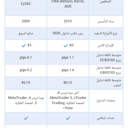
المنظمين
CMA (Kenya), BaFin,
CySEC
ASIC
سنة التأسيس
2010
2009
نوع (أنواع) التنفيذ
دون مكتب تداول, NDD
صانع السوق
الإيداع الأدنى
$0
$5
متوسط تكلفة تداول
0.1 pips
1.1 pips
زوج EUR/USD
متوسط تكلفة تداول
0.2 pips
1.4 pips
زوج GBP/USD
متوسط تكلفة تداول
$0.19
$0.15
الذهب
آخر, ميتا تريدر 4,
MetaTrader 5, cTrader,
ميتا تريدر 4, MetaTrader
منصات التداول
المنصة المٌلكية, Trading
5, المنصة المٌلكية
View+
حساب إسلامي