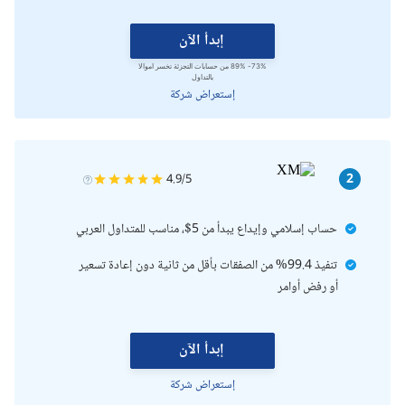
إبدأ الآن
73%- 89% من حسابات التجزئة تخسر اموالا
بالتداول
إستعراض شركة
2
4.9/5
حساب إسلامي وإيداع يبدأ من 5$، مناسب للمتداول العربي
تنفيذ 99.4% من الصفقات بأقل من ثانية دون إعادة تسعير
أو رفض أوامر
إبدأ الآن
إستعراض شركة