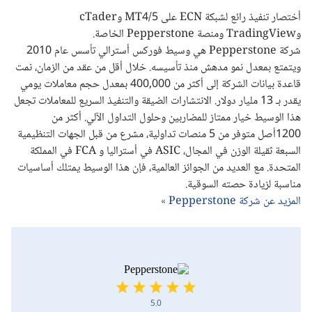
أختصار تنفيذ رائع لشبكة ECN على MT4/5 وcTader
وTradingView ومنصة Pepperstone الخاصة.
شركة Pepperstone هي وسيط فوركس أسترالي تأسس عام 2010
ويتمتع بمعدل نمو مدهش منذ تأسيسه. خلال أقل من عقد من الزمان، نمت
قاعدة بيانات الشركة إلى أكثر من 400,000 بمعدل حجم معاملات يومي
يقدر بـ 13 مليار دولار. الانتشارات الضيقة والتنفيذ السريع للمعاملات تجعل
هذا الوسيط خيار ممتاز للمضاربين وحلول التداول الآلي. أكثر من
1200أصل متوفر من 5 منصات تداولية، مشرع من قبل الجهات التنظيمية
السبعة ثقيلة الوزن في المجال، ASIC في أستراليا و FCA في المملكة
المتحدة. مع العديد من الجوائز العالمية، فإن هذا الوسيط يمتلك أساسيات
مناسبة لزيادة حصته السوقية.
المزيد عن شركة Pepperstone »
5.0