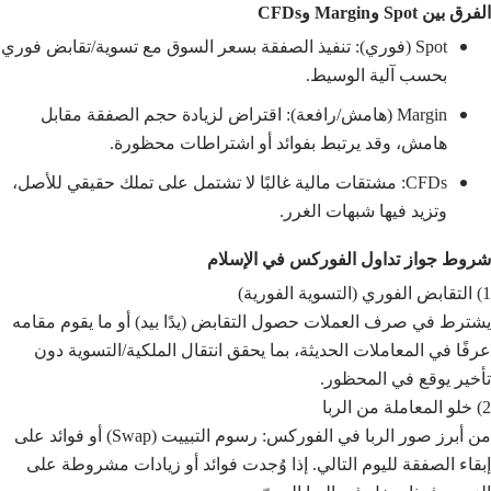
الفرق بين Spot وMargin وCFDs
Spot (فوري): تنفيذ الصفقة بسعر السوق مع تسوية/تقابض فوري
بحسب آلية الوسيط.
Margin (هامش/رافعة): اقتراض لزيادة حجم الصفقة مقابل
هامش، وقد يرتبط بفوائد أو اشتراطات محظورة.
CFDs: مشتقات مالية غالبًا لا تشتمل على تملك حقيقي للأصل،
وتزيد فيها شبهات الغرر.
شروط جواز تداول الفوركس في الإسلام
1) التقابض الفوري (التسوية الفورية)
يشترط في صرف العملات حصول التقابض (يدًا بيد) أو ما يقوم مقامه
عرفًا في المعاملات الحديثة، بما يحقق انتقال الملكية/التسوية دون
تأخير يوقع في المحظور.
2) خلو المعاملة من الربا
من أبرز صور الربا في الفوركس: رسوم التبييت (Swap) أو فوائد على
إبقاء الصفقة لليوم التالي. إذا وُجدت فوائد أو زيادات مشروطة على