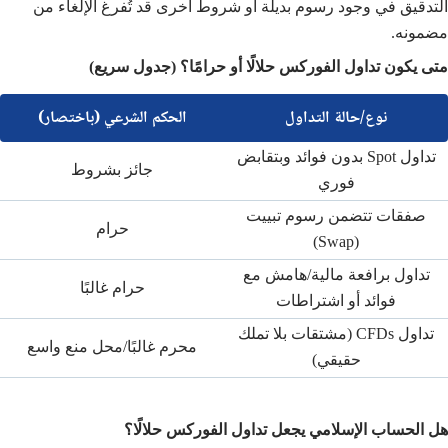
التدقيق في وجود رسوم بديلة أو شروط أخرى قد تُفرغ الإلغاء من
مضمونه.
متى يكون تداول الفوركس حلالًا أو حرامًا؟ (جدول سريع)
نوع/حالة التداول
الحكم الشرعي (باختصار)
تداول Spot بدون فوائد وبتقابض
جائز بشروط
فوري
صفقات تتضمن رسوم تبييت
حرام
(Swap)
تداول برافعة مالية/هامش مع
حرام غالبًا
فوائد أو اشتراطات
تداول CFDs (مشتقات بلا تملك
محرم غالبًا/محل منع واسع
حقيقي)
هل الحساب الإسلامي يجعل تداول الفوركس حلالًا؟