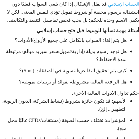
الحساب الإسلامي
قد يقلل الإشكال إذا كان يلغي السواب فعليًا دون
استبداله برسوم مخفية أو شروط تمويل تؤدي لنفس المعنى. لكن لا
يكفي الاسم وحده للحكم؛ بل يجب فحص تفاصيل التنفيذ والتكاليف.
أسئلة مهمة تسألها للوسيط قبل فتح حساب إسلامي
هل يتم إلغاء السواب بالكامل على جميع الأزواج/الأدوات؟
هل توجد رسوم بديلة (إدارية/تمويل/سعر سبريد مبالغ) مرتبطة
بمدة الاحتفاظ؟
كيف يتم تحقيق التقابض/التسوية في الصفقات (Spot)؟
هل الرافعة المالية مشروطة بفوائد أو ترتيبات تمويلية؟
حكم تداول الأدوات المالية الأخرى
الأسهم: قد تكون جائزة بشروط (نشاط الشركة، الديون الربوية،
التطهير... إلخ).
المؤشرات: تختلف حسب الصيغة (مشتقات/CFDs غالبًا محل
منع).