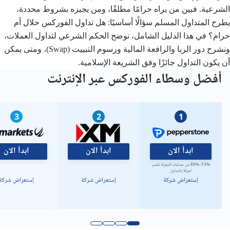
الخلاصة الشرعية
الشرعية. فبين من يراه حرامًا مطلقًا، ومن يجيزه بشروط محددة،
يطرح المتداول المسلم سؤالًا أساسيًا: هل تداول الفوركس حلال أم
حرام؟ في هذا الدليل الشامل، نوضح الحكم الشرعي لتداول العملات،
ونشرح دور الربا والرافعة المالية ورسوم التبييت (Swap)، ومتى يمكن
أن يكون التداول جائزًا وفق الشريعة الإسلامية.
أفضل وسطاء الفوركس عبر الإنترنت
3
2
1
ابدأ الان
ابدأ الان
ابدأ الان
73%- 89% من حسابات التجزئة تخسر
اموالا بالتداول
إستعراض شركة
إستعراض شركة
إستعراض شركة