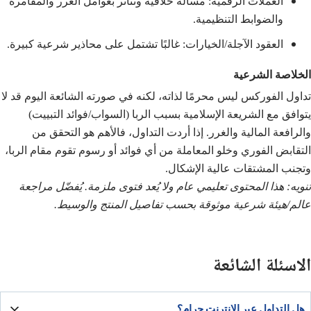
العملات الرقمية: مسألة خلافية وتتأثر بعوامل الغرر والمقامرة
والضوابط التنظيمية.
العقود الآجلة/الخيارات: غالبًا تشتمل على محاذير شرعية كبيرة.
الخلاصة الشرعية
تداول الفوركس ليس محرمًا لذاته، لكنه في صورته الشائعة اليوم قد لا
يتوافق مع الشريعة الإسلامية بسبب الربا (السواب/فوائد التبييت)
والرافعة المالية والغرر. إذا أردت التداول، فالأهم هو التحقق من
التقابض الفوري وخلو المعاملة من أي فوائد أو رسوم تقوم مقام الربا،
وتجنب المشتقات عالية الإشكال.
تنويه: هذا المحتوى تعليمي عام ولا يُعد فتوى ملزمة. يُفضّل مراجعة
عالم/هيئة شرعية موثوقة بحسب تفاصيل المنتج والوسيط.
الاسئلة الشائعة
هل التداول عبر الإنترنت حرام؟