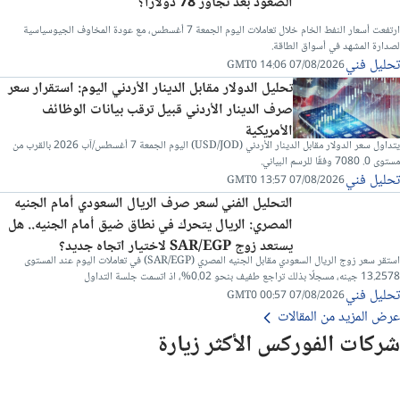
الصعود بعد تجاوز 78 دولارا؟
ارتفعت أسعار النفط الخام خلال تعاملات اليوم الجمعة 7 أغسطس، مع عودة المخاوف الجيوسياسية
لصدارة المشهد في أسواق الطاقة.
تحليل فني
07/08/2026 14:06 GMT0
تحليل الدولار مقابل الدينار الأردني اليوم: استقرار سعر
صرف الدينار الأردني قبيل ترقب بيانات الوظائف
الأمريكية
يتداول سعر الدولار مقابل الدينار الأردني (USD/JOD) اليوم الجمعة 7 أغسطس/آب 2026 بالقرب من
مستوى 0. 7080 وفقًا للرسم البياني.
تحليل فني
07/08/2026 13:57 GMT0
التحليل الفني لسعر صرف الريال السعودي أمام الجنيه
المصري: الريال يتحرك في نطاق ضيق أمام الجنيه.. هل
يستعد زوج SAR/EGP لاختيار اتجاه جديد؟
استقر سعر زوج الريال السعودي مقابل الجنيه المصري (SAR/EGP) في تعاملات اليوم عند المستوى
13.2578 جينه، مسجلًا بذلك تراجع طفيف بنحو 0.02%، اذ اتسمت جلسة التداول
تحليل فني
07/08/2026 00:57 GMT0
عرض المزيد من المقالات
شركات الفوركس الأكثر زيارة