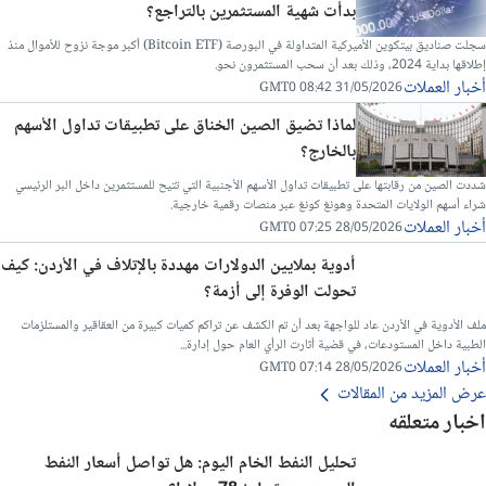
بدأت شهية المستثمرين بالتراجع؟
سجلت صناديق بيتكوين الأميركية المتداولة في البورصة (Bitcoin ETF) أكبر موجة نزوح للأموال منذ
إطلاقها بداية 2024، وذلك بعد أن سحب المستثمرون نحو.
أخبار العملات
31/05/2026 08:42 GMT0
لماذا تضيق الصين الخناق على تطبيقات تداول الأسهم
بالخارج؟
شددت الصين من رقابتها على تطبيقات تداول الأسهم الأجنبية التي تتيح للمستثمرين داخل البر الرئيسي
شراء أسهم الولايات المتحدة وهونغ كونغ عبر منصات رقمية خارجية.
أخبار العملات
28/05/2026 07:25 GMT0
أدوية بملايين الدولارات مهددة بالإتلاف في الأردن: كيف
تحولت الوفرة إلى أزمة؟
ملف الأدوية في الأردن عاد للواجهة بعد أن تم الكشف عن تراكم كميات كبيرة من العقاقير والمستلزمات
الطبية داخل المستودعات، في قضية أثارت الرأي العام حول إدارة...
أخبار العملات
28/05/2026 07:14 GMT0
عرض المزيد من المقالات
اخبار متعلقه
تحليل النفط الخام اليوم: هل تواصل أسعار النفط