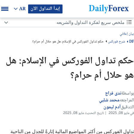
إبدأ التداول الآن
AR
محتوى الصفحة
ملخص سريع لفكرة التداول والشريعه
بيان إعلاني
ملخص سريع لفكرة التداول والشريعه
شرح فوركس
حكم تداول الفوركس في الإسلام: هل هو حلال أم حرام؟
DF
هل تداول الفوركس حرام؟
حكم تداول الفوركس في الإسلام: هل
ما المقصود بتداول الفوركس؟
هو حلال أم حرام؟
شروط جواز تداول الفوركس في الإسلام
ما حكم رسوم التبييت (Swap) في الفوركس؟
بواسطة
ندى فراج
المراجعه
محمد شلبي
متى يكون تداول الفوركس حلالًا أو حرامًا؟ (جدول سريع)
التدقيق
آدم ليمون
في مايو 08, 2025 | تاريخ التحديث مايو 08, 2025
هل الحساب الإسلامي يجعل تداول الفوركس حلالًا؟
تداول الفوركس من أكثر المواضيع المالية إثارةً للجدل من الناحية