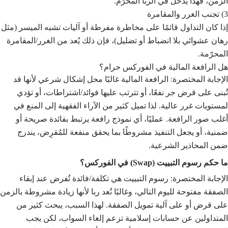
الزمن، فهذا يدخل في الربا المحرّم.
3) تجنب الغرر والمقامرة
إذا كان التداول قائمًا على مخاطرة مفرطة أو آليات تشبه الميسر (مثل
رهان عشوائي بلا انضباط أو تضليل)، فإن ذلك يُعد من الغرر/المقامرة
المحرّمة.
هل الرافعة المالية في الفوركس حرام؟
الإجابة المختصرة: الرافعة المالية غالبًا محل إشكال شرعي لأنها قد
تُبنى على قرض جر نفعًا، أو تترتب عليها فوائد/اشتراطات، أو تؤدي
لمستويات غرر عالية. لذا تميل كثير من الآراء الفقهية إلى المنع في
أغلب صور الرافعة. عمليًا، أي نموذج رافعة يرتبط بفائدة صريحة أو
ضمنية، أو يجعل التنفيذ مشروطًا بما يحقق منفعة للمُقرِض، يندرج
ضمن المحاذير الشرعية.
ما حكم رسوم التبييت (Swap) في الفوركس؟
الإجابة المختصرة: رسوم التبييت هي تكلفة/فائدة تُفرض عند إبقاء
الصفقة مفتوحة لليوم التالي، وغالبًا تُعد ربا لأنها زيادة مشروطة بالزمن
على قرض أو على آلية تمويل الصفقة. لهذا السبب، يبحث كثير من
المتداولين عن حسابات إسلامية تزعم إلغاء السواب، لكن يجب