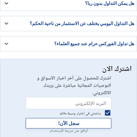
هل يمكن التداول بدون ربا؟
الشرعية، أو صناديق/أدوات ملتزمة، بحسب السوق والهيكل القانوني
والشرعي لكل منتج.
يمكن نظريًا إذا كانت الصفقات فورية دون فوائد تبييت، ودون تمويل ربوي
هل التداول اليومي يختلف عن الاستثمار من ناحية الحكم؟
أو رسوم بديلة تقوم مقام الربا، مع تجنب الرافعة المشروطة ومظاهر الغرر.
الحكم يتعلق ببنية العقد ومحظوراته (ربا/غرر/مقامرة/تقابض) أكثر من كونه
هل تداول الفوركس حرام عند جميع العلماء؟
يوميًا أو طويل الأجل؛ لكن التداول السريع قد يزيد احتمالات المقامرة
والمخاطر غير المنضبطة.
لا. توجد آراء تميل للجواز المشروط عند تحقق التقابض وانتفاء الربا والغرر،
اشترك الان
بينما يرى آخرون التحريم بسبب طبيعة التداول الحديثة وتداخل الرافعة
والسواب في أغلب التطبيقات.
اشترك للحصول على آخر اخبار الأسواق و
التوصيات المجانية مباشرة على بريدك
الالكتروني.
ساعدني في إختيار وسيط ملائم
سجل الآن!
أوافق على شروط الإستخدام.