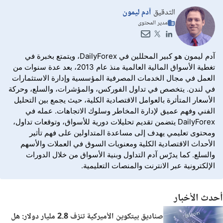
التدقيق
آدم ليمون
مدير المحتوى
آدم ليمون هو كبير المحللين في DailyForex، ويتمتع بخبرة في
تغطية الأسواق المالية العالمية منذ عام 2013، بعد عدة سنوات من
العمل في مجال الخدمات المصرفية المؤسسية وإدارة الاستثمارات
في لندن. يتخصص في تداول الفوركس، والمؤشرات، والسلع، وحركة
الأسعار المتأثرة بالعوامل الاقتصادية الكلية، حيث يجمع بين التحليل
الفني وفهم عميق لإدارة المخاطر وسلوك الاتجاهات. عمله في
DailyForex يتضمن تقديم تحليلات دورية للأسواق، وتوقعات تداول،
ومحتوى تعليمي يهدف إلى مساعدة المتداولين على فهم تأثير
الأحداث الاقتصادية الكلية ومعنويات السوق في العملات والأسهم
والسلع. كما يدرّس آدم التداول وبنية الأسواق من خلال الدورات
الإلكترونية عبر الانترنت والمنصات التعليمية.
أحدث الأخبار
صناديق بيتكوين الأميركية تنزف 2.8 مليار دولار: هل