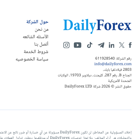
حول الشركة
من نحن
الأسئله الشائعه
أتصل بنا
شروط الخدمة
سياسة الخصوصيه
رقم الشركة: 611928540
info@dailyforex.com
2803 فيلادلفيا بايك،
الجناح B، رقم 287، كليمنت، ديلاوير 19703، الولايات
المتحدة الأمريكية
حقوق النشر © 2026 شركة DailyForex LTD
إخلاء المسؤولية عن المخاطر: لن تكون DailyForex مسؤو
والتحليلات هي آراء المؤلفين ولا تمثل توصيات 