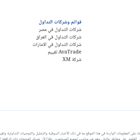
قوائم وشركات التداول
شركات التداول في مصر
شركات التداول في العراق
شركات التداول في الامارات
AvaTrade تقييم
شركة XM
لة عن أي خسارة أو ضرر ناتج عن الاعتماد على المعلومات الواردة في هذا الموقع بما في ذلك الأخبار السوقية والتحليل والتوص
DailyForex أو موظفيها. ينطوي تداول العملات على الهامش على مخاطر عالية ، وهو غير مناسب لجميع المستثمرين. نظرًا لأن خسائر ال