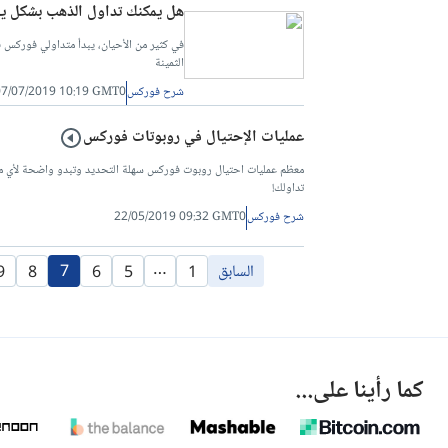
هل يمكنك تداول الذهب بشكل ي
في كثير من الأحيان، يبدأ متداولي فوركس في
الثمينة
شرح فوركس
07/07/2019 10:19 GMT0
عمليات الإحتيال في روبوتات فوركس
معظم عمليات احتيال روبوت فوركس سهلة التحديد وتبدو واضحة لأي مستثم
تداولك!
شرح فوركس
22/05/2019 09:32 GMT0
…
السابق
7
9
8
6
5
1
كما رأينا على...