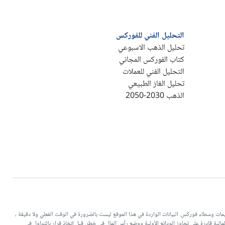
التحليل الفني للفوركس
تحليل الذهب الاسبوعي
كتاب الفوركس المجاني
التحليل الفني للعملات
تحليل الغاز الطبيعي
الذهب 2030-2050
يات التداولية وتقييمات وسطاء فوركس. البيانات الواردة في هذا الموقع ليست بالضرورة في الوقت الفعلي ولا دقيقة ،
منتجات ذات الرافعة المالية قادرة على تجاوز الودائع الأولية ووضع رأس المال في خطر. قبل اتخاذ قرار بالتداول في