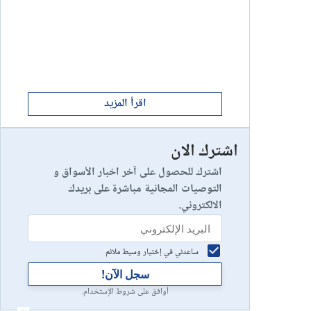
ابدأ الان
8
يخسر 89٪ من مستثمري التجزئة أموالهم.
إستعراض شركة
ابدأ الان
9
إستعراض شركة
اقرأ المزيد
اشترك الان
رأس مالك في خطر
10
إستعراض شركة
اشترك للحصول على آخر اخبار الأسواق و
التوصيات المجانية مباشرة على بريدك
الالكتروني.
ساعدني في إختيار وسيط ملائم
سجل الآن!
أوافق على شروط الإستخدام.
أعلان