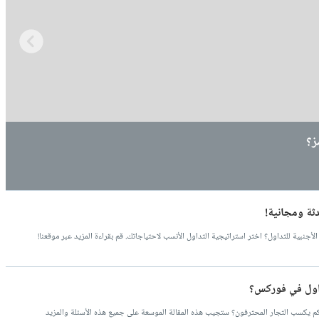
ز؟
طاقة… أم تستفيد فقط من أزمة هرمز؟
إنتاج ضخم من الغاز يعيد رسم خريطة السوق
نبية للتداول؟ اختر استراتيجية التداول الأنسب لاحتياجاتك. قم بقراءة المزيد عبر موقعنا!
داول في فوركس؟
م يكسب التجار المحترفون؟ ستجيب هذه المقالة الموسعة على جميع هذه الأسئلة والمزيد