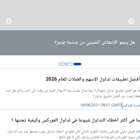
هل تعيد الجزائر رسم موقعها في سوق الطاقة… أم تستفيد فقط من
قطر تقلب موازين الطاقة العالمية: بدء إنتاج ضخم من الغاز يعيد رسم
هل ينجو الانتعاش الصيني من صدمة هرمز؟
أزمة هرمز؟
خريطة السوق
أفضل تطبيقات تداول الاسهم والعملات للعام 2026
ما هو أفضل تطبيق تداول للجوال؟ ربما تسأل نفسك هذا السؤال كثيرًا من وقت إلى أخر، ولكن هل انت
فعلا تبحث عن أفضل تطبيق تداول؟
شرح فوركس
04/08/2021 08:07 GMT0
ما هي أكثر أخطاء التداول شيوعا في تداول الفوركس وكيفية تجنبها ؟
قام فريق دايلي فوركس بكتابة التقرير التالي لكي تعلم اي اخطاء تداول يجب تجنبها عند بدء التداول
في سوق الفوركس. قم بقراءة التقارير بتركيز لكي لا تقع بالفخ