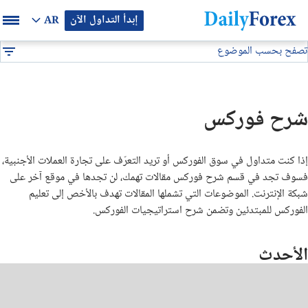
إبدأ التداول الآن
AR
تصفح بحسب الموضوع
بيان إعلاني
شرح فوركس
DF
الفوركس للمبتدئين
شرح فوركس
تداول العملات الرقمية والبيتكوين
إذا كنت متداول في سوق الفوركس أو تريد التعرّف على تجارة العملات الأجنبية،
استراتيجيات فوركس
فسوف تجد في قسم شرح فوركس مقالات تهمك، لن تجدها في موقع آخر على
شبكة الإنترنت. الموضوعات التي تشملها المقالات تهدف بالأخص إلى تعليم
مؤشرات فوركس
الفوركس للمبتدئين وتضمن شرح استراتيجيات الفوركس
.
الأحدث
ما هو فوركس