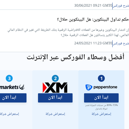
شرح فوركس
30/06/2021 09:21 GMT0
حكم تداول البيتكوين: هل البيتكوين حلال؟
إن انتشار البيتكوين وغيرها من العملات الافتراضية الرقمية بتلك الطريقة التي تغير في النظام المالي
العالمي، لهذا الكثير يتسائلون هل العملات الرقمية حلال؟
شرح فوركس
24/05/2021 11:23 GMT0
أفضل وسطاء الفوركس عبر الإنترنت
3
2
1
ابدأ الان
ابدأ الان
ابدأ الان
73%- 89% من حسابات التجزئة تخسر
اموالا بالتداول
إستعراض شركة
إستعراض شركة
إستعراض شركة