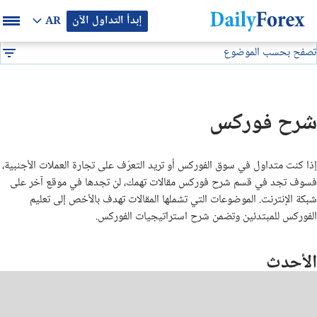
إبدأ التداول الآن
AR
تصفح بحسب الموضوع
بيان إعلاني
شرح فوركس
DF
الفوركس للمبتدئين
شرح فوركس
تداول العملات الرقمية والبيتكوين
إذا كنت متداول في سوق الفوركس أو تريد التعرّف على تجارة العملات الأجنبية،
استراتيجيات فوركس
فسوف تجد في قسم شرح فوركس مقالات تهمك، لن تجدها في موقع آخر على
شبكة الإنترنت. الموضوعات التي تشملها المقالات تهدف بالأخص إلى تعليم
مؤشرات فوركس
الفوركس للمبتدئين وتضمن شرح استراتيجيات الفوركس
.
الأحدث
ما هو فوركس