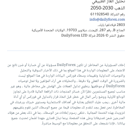
تحليل الغاز الطبيعي
الذهب 2030-2050
رقم الشركة: 611928540
info@dailyforex.com
2803 فيلادلفيا بايك،
الجناح B، رقم 287، كليمنت، ديلاوير 19703، الولايات المتحدة الأمريكية
حقوق النشر © 2026 شركة DailyForex LTD
إخلاء المسؤولية عن المخاطر: لن تكون DailyForex مسؤولة عن أي خسارة أو ضرر ناتج عن
الاعتماد على المعلومات الواردة في هذا الموقع بما في ذلك الأخبار السوقية والتحليل
والتوصيات التداولية وتقييمات وسطاء فوركس. البيانات الواردة في هذا الموقع ليست
بالضرورة في الوقت الفعلي ولا دقيقة ، والتحليلات هي آراء المؤلفين ولا تمثل توصيات
DailyForex أو موظفيها. ينطوي تداول العملات على الهامش على مخاطر عالية ، وهو غير
مناسب لجميع المستثمرين. نظرًا لأن خسائر المنتجات ذات الرافعة المالية قادرة على تجاوز
الودائع الأولية ووضع رأس المال في خطر. قبل اتخاذ قرار بالتداول في فوركس أو أي أداة
مالية أخرى ، يجب عليك التفكير بعناية في أهدافك الاستثمارية ومستوى خبرتك ورغبتك في
المخاطرة. نحن نعمل بجد لنقدم لك معلومات قيمة عن جميع الوسطاء الذين نقوم بتقييمهم.
لتزويدك بهذه الخدمة المجانية ، نتلقى رسوم إعلانات من الوسطاء ، بما في ذلك بعض من هؤلاء
المدرجين ضمن تصنيفاتنا وعلى هذه الصفحة. بينما نبذل قصارى جهدنا لضمان تحديث جميع
بياناتنا ، فإننا نشجعك على التحقق من معلوماتنا مع الوسيط مباشرةً.