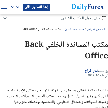
إبدأ التداول الآن
AR
محتوى الصفحة
كيف يعمل المكتب الخلفي
كيف يعمل المكتب الخلفي
شرح فوركس
مصطلحات التداول
مكتب المساندة الخلفي Back Office
DF
مثال على المكتب الخلفي
مكتب المساندة الخلفي Back
ألأسئلة الشائعة
Office
بواسطة
ندى فراج
في مايو 10, 2022
مكتب المساندة الخلفي هو جزء من الشركة يتكون من موظفي الإدارة والدعم
الذين لا يواجهون العميل. تشمل وظائف المكتب الخلفي التسويات، والتصاريح،
وصيانة السجلات، والامتثال التنظيمي، والمحاسبة، وخدمات تكنولوجيا
المعلومات.