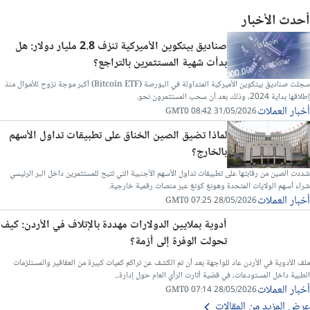
أحدث الأخبار
صناديق بيتكوين الأميركية تنزف 2.8 مليار دولار: هل
بدأت شهية المستثمرين بالتراجع؟
سجلت صناديق بيتكوين الأميركية المتداولة في البورصة (Bitcoin ETF) أكبر موجة نزوح للأموال منذ
إطلاقها بداية 2024، وذلك بعد أن سحب المستثمرون نحو.
أخبار العملات
31/05/2026 08:42 GMT0
لماذا تضيق الصين الخناق على تطبيقات تداول الأسهم
بالخارج؟
شددت الصين من رقابتها على تطبيقات تداول الأسهم الأجنبية التي تتيح للمستثمرين داخل البر الرئيسي
شراء أسهم الولايات المتحدة وهونغ كونغ عبر منصات رقمية خارجية.
أخبار العملات
28/05/2026 07:25 GMT0
أدوية بملايين الدولارات مهددة بالإتلاف في الأردن: كيف
تحولت الوفرة إلى أزمة؟
ملف الأدوية في الأردن عاد للواجهة بعد أن تم الكشف عن تراكم كميات كبيرة من العقاقير والمستلزمات
الطبية داخل المستودعات، في قضية أثارت الرأي العام حول إدارة...
أخبار العملات
28/05/2026 07:14 GMT0
عرض المزيد من المقالات