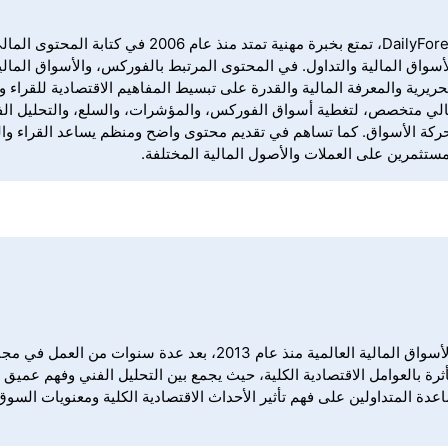
نبذة عن ندا فراج ندى فراج كاتبة ومحررة اقتصادية ومالية في DailyForex، تمتع بخبرة مهنية تمتد من
واق المالية والتداول. في المحتوى المرتبط بالفوركس، والأسواق المالية
يرية والمعرفة المالية والقدرة على تبسيط المفاهيم الاقتصادية للقراء وا
 محتوى اقتصادي ومالي متخصص، لتغطية أسواق الفوركس، والمؤشرات، والسلع، والتحليل ال
حركة الأسواق. كما تساهم في تقديم محتوى واضح ومنظم يساعد القراء وال
لمستثمرين على العملات والأصول المالية المختلفة.
آدم ليمون هو كبير المحللين في DailyForex، ويتمتع بخبرة في تغطية الأس
ة المتداولين على فهم تأثير الأحداث الاقتصادية الكلية ومعنويات السوق 