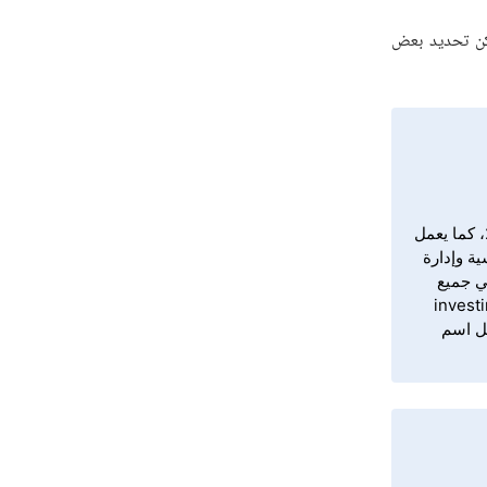
مكن تحديد بعض
محمد شلبي هو مهندس إلكترونيات ومتداول في الأسواق المالية (الفوركس، والأسهم، وعقود الخيارات، والعملات الرقمية) منذ عام 2008، كما يعمل
 المؤسسية وإدارة
ي جميع
للأسواق المالية في أكثر من خمس منصات إلكترونية شهيرة مثل منصة المتداول العربي، ومنصة investing
Forex Money" ). كما أسس صندوقًا ماليًا في الفترة (2014-2015) يحمل اسم