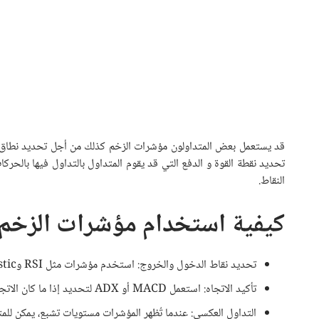
قد يستعمل بعض المتداولون مؤشرات الزخم كذلك من أجل تحديد نطاق ت
تحديد نقطة القوة و الدفع التي قد يقوم المتداول بالتداول فيها بالحر
النقاط.
كيفية استخدام مؤشرات الزخم
تحديد نقاط الدخول والخروج: استخدم مؤشرات مثل RSI وStochastic لتحديد لحظات الشراء أو البيع.
تأكيد الاتجاه: استعمل MACD أو ADX لتحديد إذا ما كان الاتجاه قويًا بما يكفي للمتابعة.
التداول العكسي: عندما تُظهر المؤشرات مستويات تشبع، يمكن للمت