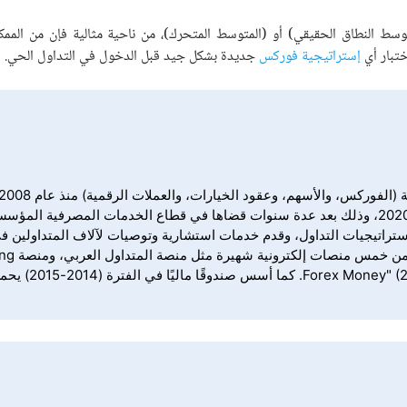
توسط النطاق الحقيقي) أو (المتوسط المتحرك)، من ناحية مثالية فإن من الم
ختبار أي
إستراتيجية فوركس
جديدة بشكل جيد قبل الدخول في التداول الحي.
في موقع DailyForex، ويتولى تغطية الأسواق المالية العالمية 2020، وذلك بعد عدة سنوات قضاها في قطاع الخدمات المصرفية
تراتيجيات التداول، وقدم خدمات استشارية وتوصيات لآلاف المتداولين ف
أنحاء العالم، حيث شغل منصب محلل 
وأسس شبكة مجانية لتعليم تداول الفوركس باسم "(2012-2014