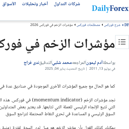
شركات التداول
أخبار وتحليلات
الأسواق
شرح فوركس
مصطلحات فوركس
مؤشرات الزخم في فوركس 2026
DF
التحليلات الفنية
عن ديلي فوركس
تحليل الأسهم العالمية
أفضل شركات التداول
مقالات مهمة للمتداول العربي
مؤشرات الزخم في فوركس 6
من نحن
التحليل الفني
سوق الأسهم اليوم
انواع شركات التداول
أفضل قنوات التلجرام
سهم لوسيد LCID
كيف نكسب المال
كتب تداول مجانية
أفضل شركات الفوركس
توقعات الفوركس الأسبوعية
لماذا تثق بنا؟
توقعات الذهب
منصات التداول
سهم مصرف الراجحي
بواسطة
آدم ليمون
المراجعه
محمد شلبي
التدقيق
ندى فراج
في يوليو 13, 2011 | تاريخ التحديث يناير 04, 2025
منهجيتنا
سهم انفيديا NVDA
عملات الفوركس
مقارنة شركات التداول
سهم تسلا TSLA
سياسة التحرير
بونص الفوركس
كما هو الحال مع جميع المؤشرات الأخرى الموجودة في صناديق عدة في
اتصل بنا
سهم ارامكو
شركات تداول الذهب
سوق الأسهم
الأسئلة الشائعة
حسابات التداول الإسلامية
التي تتبع الإتجاه الرئيسي للعملة التي تتابعها. قد يعتبر بعض المتدا
الشروط والأحكام
السوق الرئيسي و المساعدة في تحري النقاط المحتملة لتراجع السوق.
يمكنك كذلك القول بأن مؤشر الزخم هو ميل لدى السوق لفترة زمنية معين