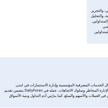
ذ عام 2006 في كتابة المحتوى المالي، والتحرير
، والتحليل
لمتداولين.
فني
متداولين
واق المالية العالمية منذ عام 2013، بعد عدة سنوات من العمل في مجال الخدمات المصرفية المؤسسية وإدارة الاستثمارات في لندن.
يتخصص في تداول الفوركس، والمؤشرات، والسلع، وحركة الأسعار المتأثرة بالعوامل الاقتصادية الكلية، حيث يجمع بين التحليل الفني وفهم عميق لإدارة المخاطر وسلوك الاتجاهات. عمله في DailyForex يتضمن تقديم
في العملات والأسهم والسلع. كما يدرّس آدم التداول وبنية الأسواق