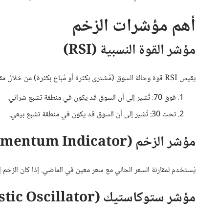
أهم مؤشرات الزخم
مؤشر القوة النسبية (RSI)
يقيس RSI قوة وحالة السوق (مُشترى بكثرة أو مُباع بكثرة) من خلال مقارنة مكاسب الأسعار الأخيرة بخسائرها. القيم بين 0-100:
فوق 70: تُشير إلى أن السوق قد يكون في منطقة تشبع شرائي.
تحت 30: تُشير إلى أن السوق قد يكون في منطقة تشبع بيعي.
مؤشر الزخم (Momentum Indicator)
يُستخدم لمقارنة السعر الحالي مع سعر معين في الماضي. إذا كان الزخم إ
مؤشر ستوكاستيك (Stochastic Oscillator)