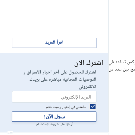
ابدأ الان
8
يخسر 89٪ من مستثمري التجزئة أموالهم.
إستعراض شركة
ابدأ الان
9
إستعراض شركة
اقرأ المزيد
اشترك الان
وركس تساعد في
رأس مالك في خطر
10
إستعراض شركة
دمج بين عدد من
اشترك للحصول على آخر اخبار الأسواق و
التوصيات المجانية مباشرة على بريدك
الالكتروني.
ساعدني في إختيار وسيط ملائم
سجل الآن!
أوافق على شروط الإستخدام.
أعلان