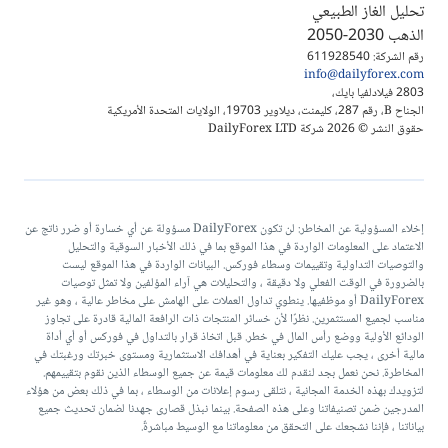
تحليل الغاز الطبيعي
الذهب 2030-2050
رقم الشركة: 611928540
info@dailyforex.com
2803 فيلادلفيا بايك،
الجناح B، رقم 287، كليمنت، ديلاوير 19703، الولايات المتحدة الأمريكية
حقوق النشر © 2026 شركة DailyForex LTD
إخلاء المسؤولية عن المخاطر: لن تكون DailyForex مسؤولة عن أي خسارة أو ضرر ناتج عن
الاعتماد على المعلومات الواردة في هذا الموقع بما في ذلك الأخبار السوقية والتحليل
والتوصيات التداولية وتقييمات وسطاء فوركس. البيانات الواردة في هذا الموقع ليست
بالضرورة في الوقت الفعلي ولا دقيقة ، والتحليلات هي آراء المؤلفين ولا تمثل توصيات
DailyForex أو موظفيها. ينطوي تداول العملات على الهامش على مخاطر عالية ، وهو غير
مناسب لجميع المستثمرين. نظرًا لأن خسائر المنتجات ذات الرافعة المالية قادرة على تجاوز
الودائع الأولية ووضع رأس المال في خطر. قبل اتخاذ قرار بالتداول في فوركس أو أي أداة
مالية أخرى ، يجب عليك التفكير بعناية في أهدافك الاستثمارية ومستوى خبرتك ورغبتك في
المخاطرة. نحن نعمل بجد لنقدم لك معلومات قيمة عن جميع الوسطاء الذين نقوم بتقييمهم.
لتزويدك بهذه الخدمة المجانية ، نتلقى رسوم إعلانات من الوسطاء ، بما في ذلك بعض من هؤلاء
المدرجين ضمن تصنيفاتنا وعلى هذه الصفحة. بينما نبذل قصارى جهدنا لضمان تحديث جميع
بياناتنا ، فإننا نشجعك على التحقق من معلوماتنا مع الوسيط مباشرةً.