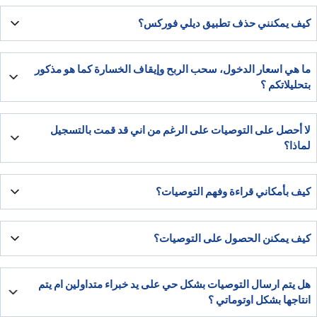
يستطيع مستخدموا iOS تتبع تعليمات شركة أبل لمستخدمي أندرويد،
كيف يمكنني حذف تطبيق ديلي فوركس؟
يرجى متابعة التعليمات
يؤسفنا رحيلك، لكن إن كنت متأكدًا من حذف تطبيقنا، يمكنك بسهولة اتباع
ما هي اسعار الدخول، سحب الربح وإيقاف الخسارة كما هو مذكور
التعليمات لأجهزة iOS
بتحليلاتكم ؟
يمكنك تعلم قراءة وفهم التوصيات بشكل ككامل من خلال المقال المختص
لا أحصل على التوصيات على الرغم من اني قد قمت بالتسجيل
بتوصيات الفوركس الذي باستطاعتك قراءته من الرابط التالي يشمل
لماذا؟
توصياتنا المرقاة(المدفوعة) ترسل بشكل يدوي على يد محللينا المختصين
كيف بأمكاني قراءة وفهم التوصيات؟
الذين يقضون اليوم بدراسة تحركات السوق. بالمعدل نرسل ثلاثة توصيات
أسبوعية. نرجو منك الصبر والتأكد ان اعدادات جهازك تسمح للتطبيق
كافة المعلومات لفهم وقراءة التوصيات بشكل صحيح تم شرحها بالمقال
بإرسال اشعارات منبثقة. لا تتردد بمراسلتنا ان لم تستقبل أي توصيات خلال
كيف يمكنن الحصول على التوصيات؟
الذي نشرناه بالنسبة للتوصيات اليومية الذي باستطاعتك قراءته من الرابط
أسبوع
التالي يشمل
يوفر موقع ديلي فوركس لك توصيات وتحليلات لخدمتك تقريبًا بشكل
هل يتم ارسال التوصيات بشكل حي على يد خبراء متداولين ام يتم
يومي. هنالك طريقتين للاستمتاع بتوصيات خبرائنا
انتاجها بشكل اوتوماتي ؟