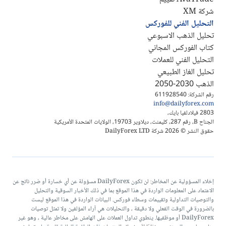
شركة XM
التحليل الفني للفوركس
تحليل الذهب الاسبوعي
كتاب الفوركس المجاني
التحليل الفني للعملات
تحليل الغاز الطبيعي
الذهب 2030-2050
رقم الشركة: 611928540
info@dailyforex.com
2803 فيلادلفيا بايك،
الجناح B، رقم 287، كليمنت، ديلاوير 19703، الولايات المتحدة الأمريكية
حقوق النشر © 2026 شركة DailyForex LTD
إخلاء المسؤولية عن المخاطر: لن تكون DailyForex مسؤولة عن أي خسارة أو ضرر ناتج عن
الاعتماد على المعلومات الواردة في هذا الموقع بما في ذلك الأخبار السوقية والتحليل
والتوصيات التداولية وتقييمات وسطاء فوركس. البيانات الواردة في هذا الموقع ليست
بالضرورة في الوقت الفعلي ولا دقيقة ، والتحليلات هي آراء المؤلفين ولا تمثل توصيات
DailyForex أو موظفيها. ينطوي تداول العملات على الهامش على مخاطر عالية ، وهو غير