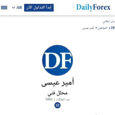
إبدأ التداول الآن
AR
بيان إعلاني
المؤلفون
أمير عيسى
DF
أمير عيسى
محلل فني
عدد المقالات | 5885