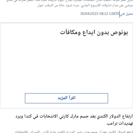
تباين سعر صرف الذهب خلال التعاملات المبكرة صباح اليوم الأربعاء حيث مدد السعر تحركه في نطاق
عرضي على مدار تداولات الأسبوع الجاري. حيث تسود حالة من الترقب حول
تحليل فني
30/04/2025 08:22 GMT0
بونوص بدون ايداع ومكافآت
اقرأ المزيد
ارتفاع الدولار الكندي بعد حسم مارك كارني الانتخابات في كندا ويرد
تهديدات ترامب
ارتفع الدولار الكندي بعد أن حسم حزب رئيس الوزراء الكندي مارك كارني، الليبرالي بالانتخابات