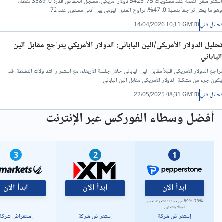
استقر سعر الفضة عند مستويات 75. 5425 دولار أمريكي، مسجل انخفاض قدره 0. 3589 نقطة،
وهو ما يمثل تراجعاً بنسبة 0. 47%. تراوح المدى اليومي بين أدنى مستوى عند 72.
تحليل فني
14/04/2026 10:11 GMT0
تحليل الدولار الأمريكي/الين الياباني: الدولار الأمريكي يتراجع مقابل الين
الياباني
تراجع الدولار الأمريكي قليلاً مقابل الين الياباني خلال جلسة الأربعاء، مع استمرار التداولات النشطة. قد
يكون جزء من مشكلة الدولار الأمريكي مقابل الين الياباني
تحليل فني
22/05/2025 08:31 GMT0
أفضل وسطاء الفوركس عبر الإنترنت
3
2
1
ابدأ الان
ابدأ الان
ابدأ الان
73%- 89% من حسابات التجزئة تخسر
اموالا بالتداول
إستعراض شركة
إستعراض شركة
إستعراض شركة