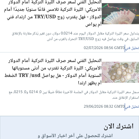
التحليل الفني لسعر صرف الليرة التركية أمام الدولار
الأمريكي: الليرة التركية تلامس قاعًا سنويًا جديدًا أمام
الدولار - فهل يقترب زوج TRY/USD من ارتداد فني
أم يواص
يتداول سعر الليرة التركية مقابل الدولار اليوم عند 0.0214 دولار، دون تغير يُذكر مقارنة بالإغلاق
السابق، في وقت يواصل فيه زوج TRY/USD التحرك بالقرب من أدنى
تحليل فني
02/07/2026 08:56 GMT0
التحليل الفني لسعر صرف الليرة التركية أمام الدولار
الأمريكي: الليرة التركية تقترب من أدنى مستوياتها
السنوية أمام الدولار - هل يواصل TRY /usd الضغط
أم يظهر ارتدا
سجل سعر الليرة التركية مقابل الدولار في الجلسة الأخيرة نطاقًا ضيقًا بين 0. 0214 و0. 0215، مع
استقرار الإغلاق عند.
تحليل فني
29/06/2026 08:32 GMT0
اشترك الان
اشترك للحصول على آخر اخبار الأسواق و