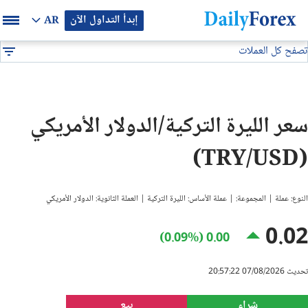
إبدأ التداول الآن
AR
تصفح كل العملات
بيان إعلاني
جميع العملات
TRY/USD
DF
EUR/USD
سعر الليرة التركية/الدولار الأمريكي
GBP/USD
(TRY/USD)
USD/JPY
النوع: عملة | المجموعة: | عملة الأساس: الليرة التركية | العملة الثانوية: الدولار الأمريكي
USD/CAD
0.02
0.00 (0.09%)
USD/CHF
تحديث 07/08/2026 20:57:22
النفط
شراء
بيع