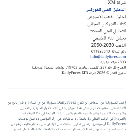
شركة XM
التحليل الفني للفوركس
تحليل الذهب الاسبوعي
كتاب الفوركس المجاني
التحليل الفني للعملات
تحليل الغاز الطبيعي
الذهب 2030-2050
رقم الشركة: 611928540
info@dailyforex.com
2803 فيلادلفيا بايك،
الجناح B، رقم 287، كليمنت، ديلاوير 19703، الولايات المتحدة الأمريكية
حقوق النشر © 2026 شركة DailyForex LTD
إخلاء المسؤولية عن المخاطر: لن تكون DailyForex مسؤولة عن أي خسارة أو ضرر ناتج عن
الاعتماد على المعلومات الواردة في هذا الموقع بما في ذلك الأخبار السوقية والتحليل
والتوصيات التداولية وتقييمات وسطاء فوركس. البيانات الواردة في هذا الموقع ليست
بالضرورة في الوقت الفعلي ولا دقيقة ، والتحليلات هي آراء المؤلفين ولا تمثل توصيات
DailyForex أو موظفيها. ينطوي تداول العملات على الهامش على مخاطر عالية ، وهو غير
مناسب لجميع المستثمرين. نظرًا لأن خسائر المنتجات ذات الرافعة المالية قادرة على تجاوز