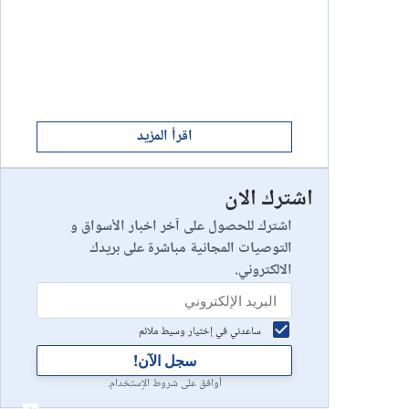
ابدأ الان
8
يخسر 89٪ من مستثمري التجزئة أموالهم.
إستعراض شركة
ابدأ الان
9
إستعراض شركة
اقرأ المزيد
اشترك الان
رأس مالك في خطر
10
إستعراض شركة
اشترك للحصول على آخر اخبار الأسواق و
التوصيات المجانية مباشرة على بريدك
الالكتروني.
ساعدني في إختيار وسيط ملائم
سجل الآن!
أوافق على شروط الإستخدام.
أعلان