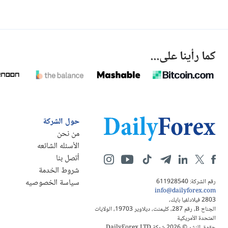
كما رأينا على...
حول الشركة
من نحن
الأسئله الشائعه
أتصل بنا
شروط الخدمة
سياسة الخصوصيه
رقم الشركة: 611928540
info@dailyforex.com
2803 فيلادلفيا بايك،
الجناح B، رقم 287، كليمنت، ديلاوير 19703، الولايات
المتحدة الأمريكية
حقوق النشر © 2026 شركة DailyForex LTD