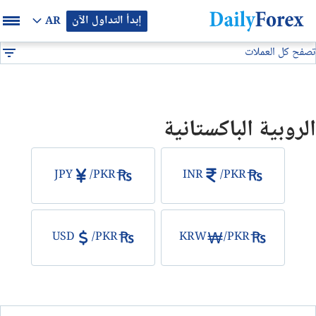
إبدأ التداول الآن
AR
تصفح كل العملات
بيان إعلاني
جميع العملات
PKR
DF
EUR/USD
الروبية الباكستانية
GBP/USD
USD/JPY
JPY
/
PKR
INR
/
PKR
USD/CAD
USD
/
PKR
KRW
/
PKR
USD/CHF
النفط