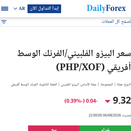
إبدأ التداول الآن
AR
تصفح كل العملات
بيان إعلاني
جميع العملات
PHP/XOF
DF
EUR/USD
سعر البيزو الفلبيني/الفرنك الوسط
GBP/USD
أفريقي (PHP/XOF)
USD/JPY
النوع: عملة | المجموعة: | عملة الأساس: البيزو الفلبيني | العملة الثانوية: الفرنك الوسط أفريقي
USD/CAD
9.32
-0.04 (-0.39%)
USD/CHF
تحديث 06/08/2026 22:00:00
النفط
شراء
بيع