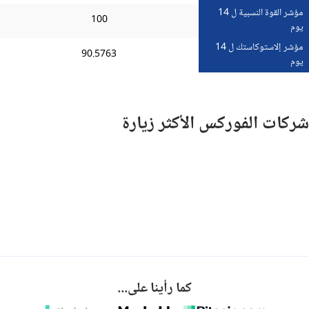
مؤشر القوة النسبية ل 14
100
يوم
مؤشر إلاستوكاستك ل 14
90.5763
يوم
شركات الفوركس الأكثر زيارة
كما رأينا على...