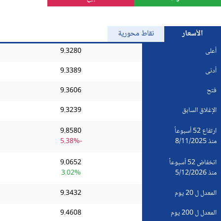
الذهب
الأسعار
نقاط محورية
Bitcoin/USD
أعلى
9.3280
أدنى
9.3389
جميع العملات
فتح
9.3606
السلع
الإغلاق السابق
9.3239
المؤشرات
ارتفاع 52 أسبوعاً
9.8580
منذ 8/11/2025
-5.38%
انخفاض 52 أسبوعاً
9.0652
منذ 5/12/2026
3.02%
المعدل ل 20 يوم
9.3432
المعدل ل 200 يوم
9.4608