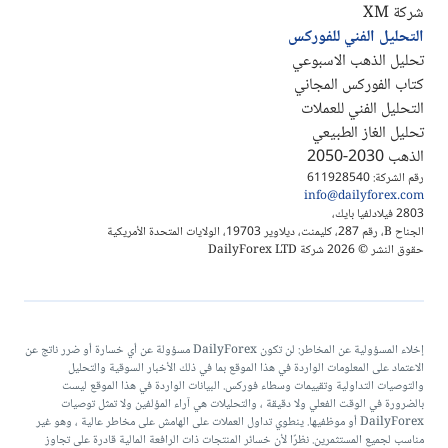
شركة XM
التحليل الفني للفوركس
تحليل الذهب الاسبوعي
كتاب الفوركس المجاني
التحليل الفني للعملات
تحليل الغاز الطبيعي
الذهب 2030-2050
رقم الشركة: 611928540
info@dailyforex.com
2803 فيلادلفيا بايك،
الجناح B، رقم 287، كليمنت، ديلاوير 19703، الولايات المتحدة الأمريكية
حقوق النشر © 2026 شركة DailyForex LTD
إخلاء المسؤولية عن المخاطر: لن تكون DailyForex مسؤولة عن أي خسارة أو ضرر ناتج عن
الاعتماد على المعلومات الواردة في هذا الموقع بما في ذلك الأخبار السوقية والتحليل
والتوصيات التداولية وتقييمات وسطاء فوركس. البيانات الواردة في هذا الموقع ليست
بالضرورة في الوقت الفعلي ولا دقيقة ، والتحليلات هي آراء المؤلفين ولا تمثل توصيات
DailyForex أو موظفيها. ينطوي تداول العملات على الهامش على مخاطر عالية ، وهو غير
مناسب لجميع المستثمرين. نظرًا لأن خسائر المنتجات ذات الرافعة المالية قادرة على تجاوز