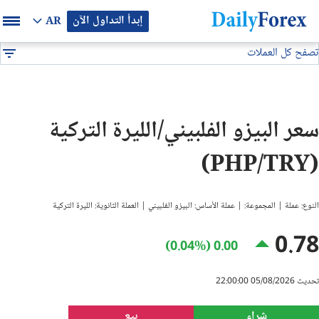
إبدأ التداول الآن
AR
تصفح كل العملات
بيان إعلاني
جميع العملات
PHP/TRY
DF
EUR/USD
سعر البيزو الفلبيني/الليرة التركية
GBP/USD
(PHP/TRY)
USD/JPY
النوع: عملة | المجموعة: | عملة الأساس: البيزو الفلبيني | العملة الثانوية: الليرة التركية
USD/CAD
0.78
0.00 (0.04%)
USD/CHF
تحديث 05/08/2026 22:00:00
النفط
شراء
بيع