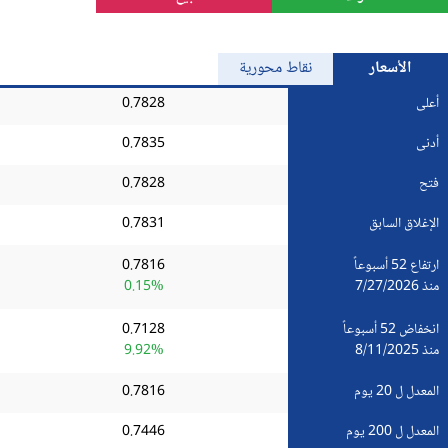
الذهب
الأسعار
نقاط محورية
Bitcoin/USD
أعلى
0.7828
أدنى
0.7835
جميع العملات
فتح
0.7828
السلع
الإغلاق السابق
0.7831
المؤشرات
ارتفاع 52 أسبوعاً
0.7816
منذ 7/27/2026
0.15%
انخفاض 52 أسبوعاً
0.7128
منذ 8/11/2025
9.92%
المعدل ل 20 يوم
0.7816
المعدل ل 200 يوم
0.7446