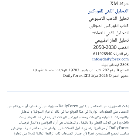
شركة XM
التحليل الفني للفوركس
تحليل الذهب الاسبوعي
كتاب الفوركس المجاني
التحليل الفني للعملات
تحليل الغاز الطبيعي
الذهب 2030-2050
رقم الشركة: 611928540
info@dailyforex.com
2803 فيلادلفيا بايك،
الجناح B، رقم 287، كليمنت، ديلاوير 19703، الولايات المتحدة الأمريكية
حقوق النشر © 2026 شركة DailyForex LTD
إخلاء المسؤولية عن المخاطر: لن تكون DailyForex مسؤولة عن أي خسارة أو ضرر ناتج عن
الاعتماد على المعلومات الواردة في هذا الموقع بما في ذلك الأخبار السوقية والتحليل
والتوصيات التداولية وتقييمات وسطاء فوركس. البيانات الواردة في هذا الموقع ليست
بالضرورة في الوقت الفعلي ولا دقيقة ، والتحليلات هي آراء المؤلفين ولا تمثل توصيات
DailyForex أو موظفيها. ينطوي تداول العملات على الهامش على مخاطر عالية ، وهو غير
مناسب لجميع المستثمرين. نظرًا لأن خسائر المنتجات ذات الرافعة المالية قادرة على تجاوز