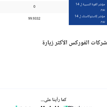
مؤشر القوة النسبية ل 14
0
يوم
مؤشر إلاستوكاستك ل 14
99.9332
يوم
شركات الفوركس الأكثر زيارة
كما رأينا على...