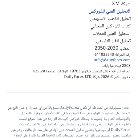
شركة XM
التحليل الفني للفوركس
تحليل الذهب الاسبوعي
كتاب الفوركس المجاني
التحليل الفني للعملات
تحليل الغاز الطبيعي
الذهب 2030-2050
رقم الشركة: 611928540
info@dailyforex.com
2803 فيلادلفيا بايك،
الجناح B، رقم 287، كليمنت، ديلاوير 19703، الولايات المتحدة الأمريكية
حقوق النشر © 2026 شركة DailyForex LTD
إخلاء المسؤولية عن المخاطر: لن تكون DailyForex مسؤولة عن أي خسارة أو ضرر ناتج عن
الاعتماد على المعلومات الواردة في هذا الموقع بما في ذلك الأخبار السوقية والتحليل
والتوصيات التداولية وتقييمات وسطاء فوركس. البيانات الواردة في هذا الموقع ليست
بالضرورة في الوقت الفعلي ولا دقيقة ، والتحليلات هي آراء المؤلفين ولا تمثل توصيات
DailyForex أو موظفيها. ينطوي تداول العملات على الهامش على مخاطر عالية ، وهو غير
مناسب لجميع المستثمرين. نظرًا لأن خسائر المنتجات ذات الرافعة المالية قادرة على تجاوز