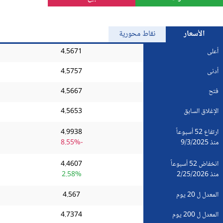
الذهب
الأسعار
نقاط محورية
Bitcoin/USD
أعلى
4.5671
أدنى
4.5757
جميع العملات
فتح
4.5667
السلع
الإغلاق السابق
4.5653
المؤشرات
ارتفاع 52 أسبوعاً
4.9938
منذ 9/3/2025
-8.55%
انخفاض 52 أسبوعاً
4.4607
منذ 2/25/2026
2.58%
المعدل ل 20 يوم
4.567
المعدل ل 200 يوم
4.7374