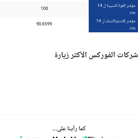
مؤشر القوة النسبية ل 14
100
يوم
مؤشر إلاستوكاستك ل 14
90.6599
يوم
شركات الفوركس الأكثر زيارة
كما رأينا على...