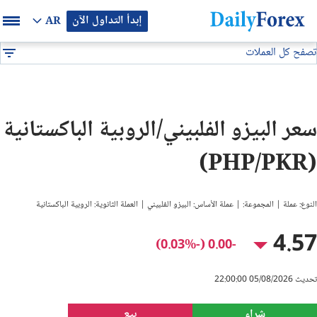
إبدأ التداول الآن
AR
تصفح كل العملات
بيان إعلاني
جميع العملات
PHP/PKR
DF
EUR/USD
سعر البيزو الفلبيني/الروبية الباكستانية
GBP/USD
(PHP/PKR)
USD/JPY
النوع: عملة | المجموعة: | عملة الأساس: البيزو الفلبيني | العملة الثانوية: الروبية الباكستانية
USD/CAD
4.57
-0.00 (-0.03%)
USD/CHF
تحديث 05/08/2026 22:00:00
النفط
شراء
بيع