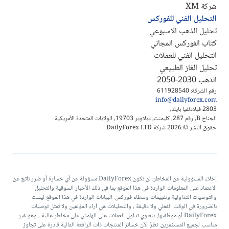
شركة XM
التحليل الفني للفوركس
تحليل الذهب الاسبوعي
كتاب الفوركس المجاني
التحليل الفني للعملات
تحليل الغاز الطبيعي
الذهب 2030-2050
رقم الشركة: 611928540
info@dailyforex.com
2803 فيلادلفيا بايك،
الجناح B، رقم 287، كليمنت، ديلاوير 19703، الولايات المتحدة الأمريكية
حقوق النشر © 2026 شركة DailyForex LTD
إخلاء المسؤولية عن المخاطر: لن تكون DailyForex مسؤولة عن أي خسارة أو ضرر ناتج عن
الاعتماد على المعلومات الواردة في هذا الموقع بما في ذلك الأخبار السوقية والتحليل
والتوصيات التداولية وتقييمات وسطاء فوركس. البيانات الواردة في هذا الموقع ليست
بالضرورة في الوقت الفعلي ولا دقيقة ، والتحليلات هي آراء المؤلفين ولا تمثل توصيات
DailyForex أو موظفيها. ينطوي تداول العملات على الهامش على مخاطر عالية ، وهو غير
مناسب لجميع المستثمرين. نظرًا لأن خسائر المنتجات ذات الرافعة المالية قادرة على تجاوز