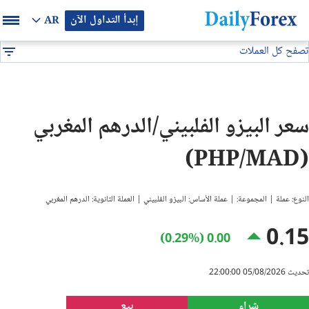
إبدأ التداول الآن
AR
تصفح كل العملات
بيان إعلاني
جميع العملات
PHP/MAD
DF
EUR/USD
سعر البيزو الفلبيني/الدرهم المغربي
GBP/USD
(PHP/MAD)
USD/JPY
النوع: عملة | المجموعة: | عملة الأساس: البيزو الفلبيني | العملة الثانوية: الدرهم المغربي
USD/CAD
0.15
0.00 (0.29%)
USD/CHF
تحديث 05/08/2026 22:00:00
النفط
شراء
بيع