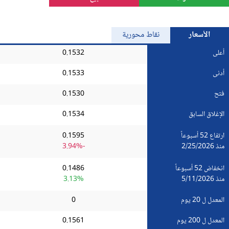
الذهب
الأسعار
نقاط محورية
Bitcoin/USD
أعلى
0.1532
أدنى
0.1533
جميع العملات
فتح
0.1530
السلع
الإغلاق السابق
0.1534
المؤشرات
ارتفاع 52 أسبوعاً
0.1595
منذ 2/25/2026
-3.94%
انخفاض 52 أسبوعاً
0.1486
منذ 5/11/2026
3.13%
المعدل ل 20 يوم
0
المعدل ل 200 يوم
0.1561