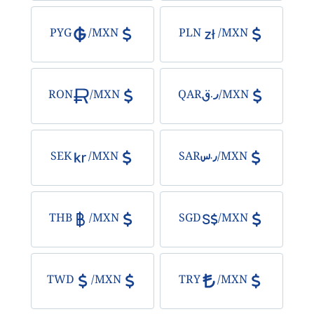
PYG
/
MXN
PLN
/
MXN
RON
/
MXN
QAR
/
MXN
SEK
/
MXN
SAR
/
MXN
THB
/
MXN
SGD
/
MXN
TWD
/
MXN
TRY
/
MXN