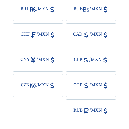
BRL
/
MXN
BOB
/
MXN
CHF
/
MXN
CAD
/
MXN
CNY
/
MXN
CLP
/
MXN
CZK
/
MXN
COP
/
MXN
RUB
/
MXN