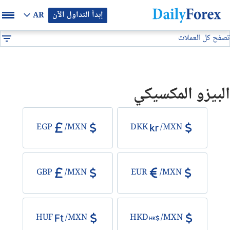
إبدأ التداول الآن
AR
تصفح كل العملات
بيان إعلاني
جميع العملات
MXN
DF
EUR/USD
البيزو المكسيكي
GBP/USD
USD/JPY
EGP
/
MXN
DKK
/
MXN
USD/CAD
GBP
/
MXN
EUR
/
MXN
USD/CHF
النفط
HUF
/
MXN
HKD
/
MXN