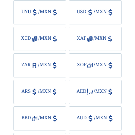
UYU
/
MXN
USD
/
MXN
XCD
/
MXN
XAF
/
MXN
ZAR
/
MXN
XOF
/
MXN
ARS
/
MXN
AED
/
MXN
BBD
/
MXN
AUD
/
MXN