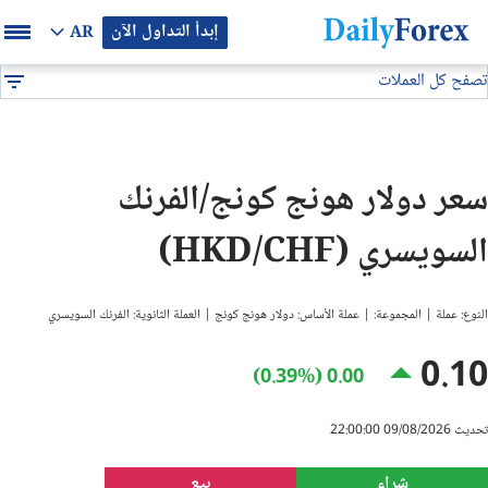
إبدأ التداول الآن
AR
تصفح كل العملات
بيان إعلاني
جميع العملات
HKD/CHF
DF
EUR/USD
سعر دولار هونج كونج/الفرنك
GBP/USD
السويسري (HKD/CHF)
USD/JPY
النوع: عملة | المجموعة: | عملة الأساس: دولار هونج كونج | العملة الثانوية: الفرنك السويسري
USD/CAD
0.10
0.00 (0.39%)
USD/CHF
تحديث 09/08/2026 22:00:00
النفط
شراء
بيع