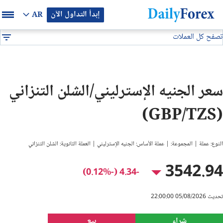
إبدأ التداول الآن
AR
تصفح كل العملات
بيان إعلاني
جميع العملات
GBP/TZS
DF
EUR/USD
سعر الجنيه الإسترليني/الشلن التنزاني
GBP/USD
(GBP/TZS)
USD/JPY
النوع: عملة | المجموعة: | عملة الأساس: الجنيه الإسترليني | العملة الثانوية: الشلن التنزاني
USD/CAD
3542.94
-4.34 (-0.12%)
USD/CHF
تحديث 05/08/2026 22:00:00
النفط
شراء
بيع