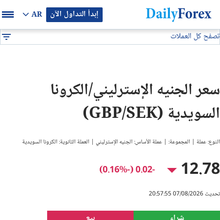
إبدأ التداول الآن
AR
تصفح كل العملات
بيان إعلاني
جميع العملات
GBP/SEK
DF
EUR/USD
سعر الجنيه الإسترليني/الكرونا
GBP/USD
السويدية (GBP/SEK)
USD/JPY
النوع: عملة | المجموعة: | عملة الأساس: الجنيه الإسترليني | العملة الثانوية: الكرونا السويدية
USD/CAD
12.78
-0.02 (-0.16%)
USD/CHF
تحديث 07/08/2026 20:57:55
النفط
شراء
بيع