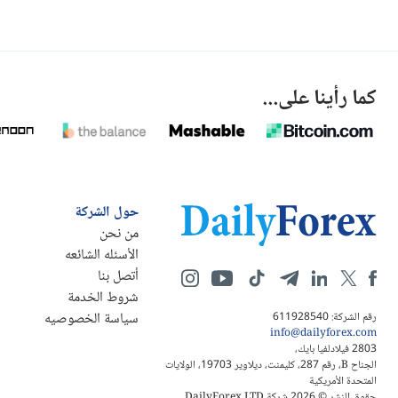
كما رأينا على...
حول الشركة
من نحن
الأسئله الشائعه
أتصل بنا
شروط الخدمة
سياسة الخصوصيه
رقم الشركة: 611928540
info@dailyforex.com
2803 فيلادلفيا بايك،
الجناح B، رقم 287، كليمنت، ديلاوير 19703، الولايات
المتحدة الأمريكية
حقوق النشر © 2026 شركة DailyForex LTD