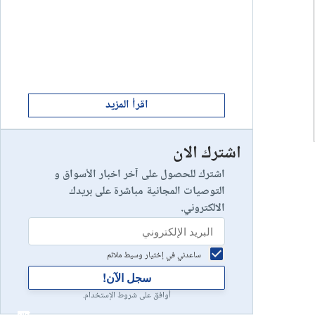
ابدأ الان
8
يخسر 89٪ من مستثمري التجزئة أموالهم.
إستعراض شركة
ابدأ الان
9
إستعراض شركة
اقرأ المزيد
اشترك الان
رأس مالك في خطر
10
إستعراض شركة
اشترك للحصول على آخر اخبار الأسواق و
التوصيات المجانية مباشرة على بريدك
الالكتروني.
ساعدني في إختيار وسيط ملائم
سجل الآن!
أوافق على شروط الإستخدام.
أعلان