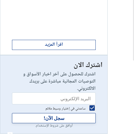
ابدأ الان
8
يخسر 89٪ من مستثمري التجزئة أموالهم.
إستعراض شركة
ابدأ الان
9
إستعراض شركة
اقرأ المزيد
اشترك الان
رأس مالك في خطر
10
إستعراض شركة
اشترك للحصول على آخر اخبار الأسواق و
التوصيات المجانية مباشرة على بريدك
الالكتروني.
ساعدني في إختيار وسيط ملائم
سجل الآن!
أوافق على شروط الإستخدام.
أعلان