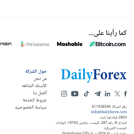
كما رأينا على...
حول الشركة
من نحن
الأسئله الشائعه
أتصل بنا
شروط الخدمة
سياسة الخصوصيه
رقم الشركة: 611928540
info@dailyforex.com
2803 فيلادلفيا بايك،
الجناح B، رقم 287، كليمنت، ديلاوير 19703، الولايات
المتحدة الأمريكية
حقوق النشر © 2026 شركة DailyForex LTD