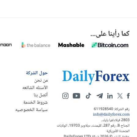
كما رأينا على...
حول الشركة
من نحن
الأسئله الشائعه
أتصل بنا
شروط الخدمة
سياسة الخصوصيه
رقم الشركة: 611928540
info@dailyforex.com
2803 فيلادلفيا بايك،
الجناح B، رقم 287، كليمنت، ديلاوير 19703، الولايات
المتحدة الأمريكية
حقوق النشر © 2026 شركة DailyForex LTD