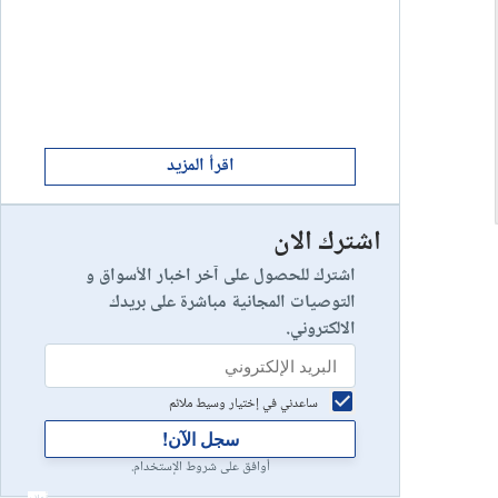
ابدأ الان
8
يخسر 89٪ من مستثمري التجزئة أموالهم.
إستعراض شركة
ابدأ الان
9
إستعراض شركة
اقرأ المزيد
اشترك الان
رأس مالك في خطر
10
إستعراض شركة
اشترك للحصول على آخر اخبار الأسواق و
التوصيات المجانية مباشرة على بريدك
الالكتروني.
ساعدني في إختيار وسيط ملائم
سجل الآن!
أوافق على شروط الإستخدام.
أعلان