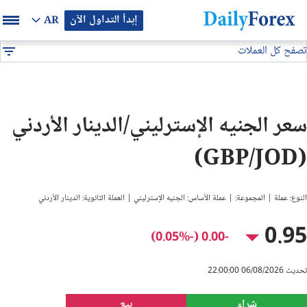
إبدأ التداول الآن
AR
تصفح كل العملات
بيان إعلاني
جميع العملات
GBP/JOD
DF
EUR/USD
سعر الجنيه الإسترليني/الدينار الأردني
GBP/USD
(GBP/JOD)
USD/JPY
النوع: عملة | المجموعة: | عملة الأساس: الجنيه الإسترليني | العملة الثانوية: الدينار الأردني
USD/CAD
0.95
-0.00 (-0.05%)
USD/CHF
تحديث 06/08/2026 22:00:00
النفط
شراء
بيع