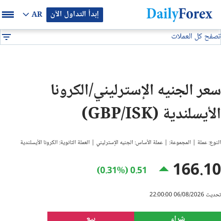
إبدأ التداول الآن
AR
تصفح كل العملات
بيان إعلاني
جميع العملات
GBP/ISK
DF
EUR/USD
سعر الجنيه الإسترليني/الكرونا
GBP/USD
الأيسلندية (GBP/ISK)
USD/JPY
النوع: عملة | المجموعة: | عملة الأساس: الجنيه الإسترليني | العملة الثانوية: الكرونا الأيسلندية
USD/CAD
166.10
0.51 (0.31%)
USD/CHF
تحديث 06/08/2026 22:00:00
النفط
شراء
بيع