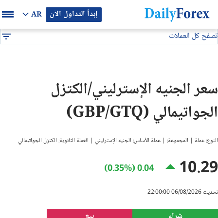
إبدأ التداول الآن
AR
تصفح كل العملات
بيان إعلاني
جميع العملات
GBP/GTQ
DF
EUR/USD
سعر الجنيه الإسترليني/الكتزل
GBP/USD
الجواتيمالي (GBP/GTQ)
USD/JPY
النوع: عملة | المجموعة: | عملة الأساس: الجنيه الإسترليني | العملة الثانوية: الكتزل الجواتيمالي
USD/CAD
10.29
0.04 (0.35%)
USD/CHF
تحديث 06/08/2026 22:00:00
النفط
شراء
بيع