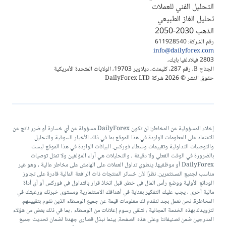
التحليل الفني للعملات
تحليل الغاز الطبيعي
الذهب 2030-2050
رقم الشركة: 611928540
info@dailyforex.com
2803 فيلادلفيا بايك،
الجناح B، رقم 287، كليمنت، ديلاوير 19703، الولايات المتحدة الأمريكية
حقوق النشر © 2026 شركة DailyForex LTD
إخلاء المسؤولية عن المخاطر: لن تكون DailyForex مسؤولة عن أي خسارة أو ضرر ناتج عن
الاعتماد على المعلومات الواردة في هذا الموقع بما في ذلك الأخبار السوقية والتحليل
والتوصيات التداولية وتقييمات وسطاء فوركس. البيانات الواردة في هذا الموقع ليست
بالضرورة في الوقت الفعلي ولا دقيقة ، والتحليلات هي آراء المؤلفين ولا تمثل توصيات
DailyForex أو موظفيها. ينطوي تداول العملات على الهامش على مخاطر عالية ، وهو غير
مناسب لجميع المستثمرين. نظرًا لأن خسائر المنتجات ذات الرافعة المالية قادرة على تجاوز
الودائع الأولية ووضع رأس المال في خطر. قبل اتخاذ قرار بالتداول في فوركس أو أي أداة
مالية أخرى ، يجب عليك التفكير بعناية في أهدافك الاستثمارية ومستوى خبرتك ورغبتك في
المخاطرة. نحن نعمل بجد لنقدم لك معلومات قيمة عن جميع الوسطاء الذين نقوم بتقييمهم.
لتزويدك بهذه الخدمة المجانية ، نتلقى رسوم إعلانات من الوسطاء ، بما في ذلك بعض من هؤلاء
المدرجين ضمن تصنيفاتنا وعلى هذه الصفحة. بينما نبذل قصارى جهدنا لضمان تحديث جميع