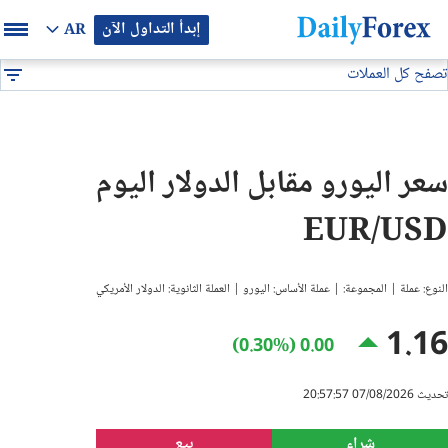
إبدأ التداول الآن
AR
تصفح كل العملات
بيان إعلاني
جميع العملات
EUR/USD
DF
EUR/USD
سعر اليورو مقابل الدولار اليوم
GBP/USD
EUR/USD
USD/JPY
النوع: عملة | المجموعة: | عملة الأساس: اليورو | العملة الثانوية: الدولار الأمريكي
USD/CAD
1.16
0.00 (0.30%)
USD/CHF
تحديث 07/08/2026 20:57:57
النفط
شراء
بيع