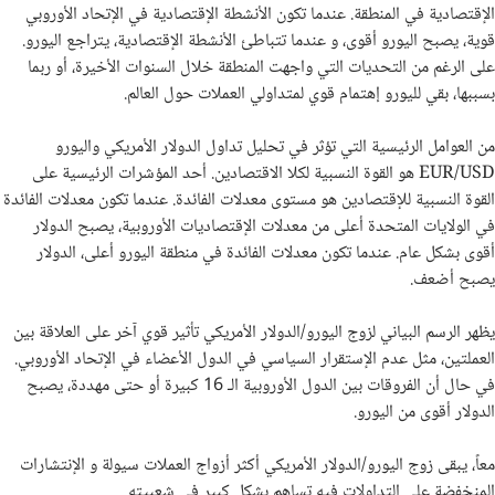
الإقتصادية في المنطقة. عندما تكون الأنشطة الإقتصادية في الإتحاد الأوروبي
قوية، يصبح اليورو أقوى، و عندما تتباطئ الأنشطة الإقتصادية، يتراجع اليورو.
على الرغم من التحديات التي واجهت المنطقة خلال السنوات الأخيرة، أو ربما
بسببها، بقي لليورو إهتمام قوي لمتداولي العملات حول العالم.
من العوامل الرئيسية التي تؤثر في تحليل تداول الدولار الأمريكي واليورو
EUR/USD هو القوة النسبية لكلا الاقتصادين. أحد المؤشرات الرئيسية على
القوة النسبية للإقتصادين هو مستوى معدلات الفائدة. عندما تكون معدلات الفائدة
في الولايات المتحدة أعلى من معدلات الإقتصاديات الأوروبية، يصبح الدولار
أقوى بشكل عام. عندما تكون معدلات الفائدة في منطقة اليورو أعلى، الدولار
يصبح أضعف.
يظهر الرسم البياني لزوج اليورو/الدولار الأمريكي تأثير قوي آخر على العلاقة بين
العملتين، مثل عدم الإستقرار السياسي في الدول الأعضاء في الإتحاد الأوروبي.
في حال أن الفروقات بين الدول الأوروبية الـ 16 كبيرة أو حتى مهددة، يصبح
الدولار أقوى من اليورو.
معاً، يبقى زوج اليورو/الدولار الأمريكي أكثر أزواج العملات سيولة و الإنتشارات
المنخفضة على التداولات فيه تساهم بشكل كبير في شعبيته.