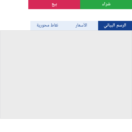
شراء
بيع
الذهب
الرسم البياني
الأسعار
نقاط محورية
Bitcoin/USD
جميع العملات
السلع
المؤشرات