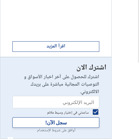
ابدأ الان
8
يخسر 89٪ من مستثمري التجزئة أموالهم.
إستعراض شركة
ابدأ الان
9
إستعراض شركة
اقرأ المزيد
اشترك الان
رأس مالك في خطر
10
إستعراض شركة
اشترك للحصول على آخر اخبار الأسواق و
التوصيات المجانية مباشرة على بريدك
الالكتروني.
ساعدني في إختيار وسيط ملائم
سجل الآن!
أوافق على شروط الإستخدام.
أعلان