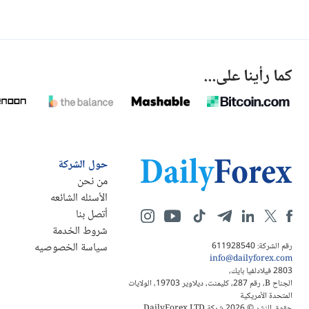
كما رأينا على...
حول الشركة
من نحن
الأسئله الشائعه
أتصل بنا
شروط الخدمة
سياسة الخصوصيه
رقم الشركة: 611928540
info@dailyforex.com
2803 فيلادلفيا بايك،
الجناح B، رقم 287، كليمنت، ديلاوير 19703، الولايات
المتحدة الأمريكية
حقوق النشر © 2026 شركة DailyForex LTD