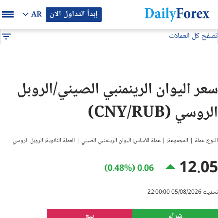
إبدأ التداول الآن
AR
تصفح كل العملات
بيان إعلاني
جميع العملات
CNY/RUB
DF
EUR/USD
سعر اليوان الرينمنبي الصيني/الروبل
GBP/USD
الروسي (CNY/RUB)
USD/JPY
النوع: عملة | المجموعة: | عملة الأساس: اليوان الرينمنبي الصيني | العملة الثانوية: الروبل الروسي
USD/CAD
12.05
0.06 (0.48%)
USD/CHF
تحديث 05/08/2026 22:00:00
النفط
شراء
بيع