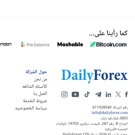
كما رأينا على...
حول الشركة
من نحن
الأسئله الشائعه
أتصل بنا
شروط الخدمة
سياسة الخصوصيه
رقم الشركة: 611928540
info@dailyforex.com
2803 فيلادلفيا بايك،
الجناح B، رقم 287، كليمنت، ديلاوير 19703، الولايات
المتحدة الأمريكية
حقوق النشر © 2026 شركة DailyForex LTD