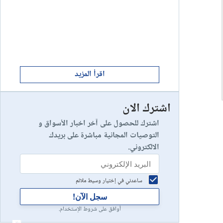
ابدأ الان
8
يخسر 89٪ من مستثمري التجزئة أموالهم.
إستعراض شركة
ابدأ الان
9
إستعراض شركة
اقرأ المزيد
اشترك الان
رأس مالك في خطر
10
إستعراض شركة
اشترك للحصول على آخر اخبار الأسواق و
التوصيات المجانية مباشرة على بريدك
الالكتروني.
ساعدني في إختيار وسيط ملائم
سجل الآن!
أوافق على شروط الإستخدام.
أعلان