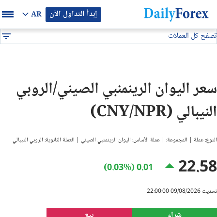
إبدأ التداول الآن
AR
تصفح كل العملات
بيان إعلاني
جميع العملات
CNY/NPR
DF
EUR/USD
سعر اليوان الرينمنبي الصيني/الروبي
GBP/USD
النيبالي (CNY/NPR)
USD/JPY
النوع: عملة | المجموعة: | عملة الأساس: اليوان الرينمنبي الصيني | العملة الثانوية: الروبي النيبالي
USD/CAD
22.58
0.01 (0.03%)
USD/CHF
تحديث 09/08/2026 22:00:00
النفط
شراء
بيع