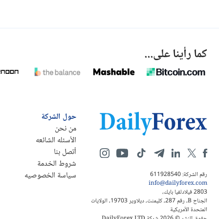
كما رأينا على...
حول الشركة
من نحن
الأسئله الشائعه
أتصل بنا
شروط الخدمة
سياسة الخصوصيه
رقم الشركة: 611928540
info@dailyforex.com
2803 فيلادلفيا بايك،
الجناح B، رقم 287، كليمنت، ديلاوير 19703، الولايات
المتحدة الأمريكية
حقوق النشر © 2026 شركة DailyForex LTD