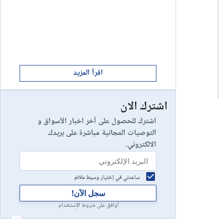
ابدأ الان
8
يخسر 89٪ من مستثمري التجزئة أموالهم.
إستعراض شركة
ابدأ الان
9
إستعراض شركة
اقرأ المزيد
اشترك الان
رأس مالك في خطر
10
إستعراض شركة
اشترك للحصول على آخر اخبار الأسواق و
التوصيات المجانية مباشرة على بريدك
الالكتروني.
ساعدني في إختيار وسيط ملائم
سجل الآن!
أوافق على شروط الإستخدام.
أعلان