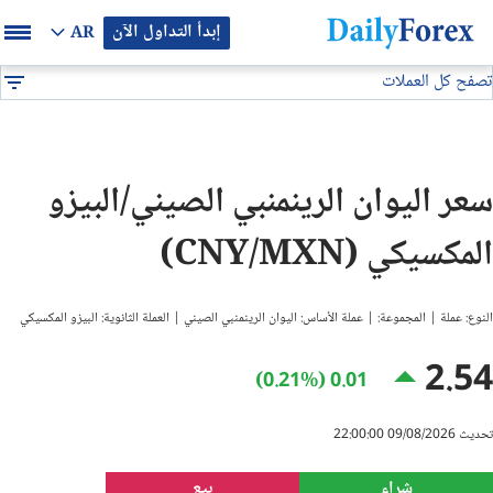
إبدأ التداول الآن
AR
تصفح كل العملات
بيان إعلاني
جميع العملات
CNY/MXN
DF
EUR/USD
سعر اليوان الرينمنبي الصيني/البيزو
GBP/USD
المكسيكي (CNY/MXN)
USD/JPY
النوع: عملة | المجموعة: | عملة الأساس: اليوان الرينمنبي الصيني | العملة الثانوية: البيزو المكسيكي
USD/CAD
2.54
0.01 (0.21%)
USD/CHF
تحديث 09/08/2026 22:00:00
النفط
شراء
بيع