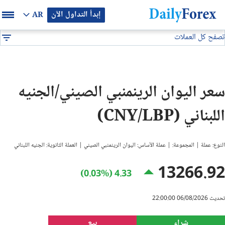
إبدأ التداول الآن
AR
تصفح كل العملات
بيان إعلاني
جميع العملات
CNY/LBP
DF
EUR/USD
سعر اليوان الرينمنبي الصيني/الجنيه
GBP/USD
اللبناني (CNY/LBP)
USD/JPY
النوع: عملة | المجموعة: | عملة الأساس: اليوان الرينمنبي الصيني | العملة الثانوية: الجنيه اللبناني
USD/CAD
13266.92
4.33 (0.03%)
USD/CHF
تحديث 06/08/2026 22:00:00
النفط
شراء
بيع