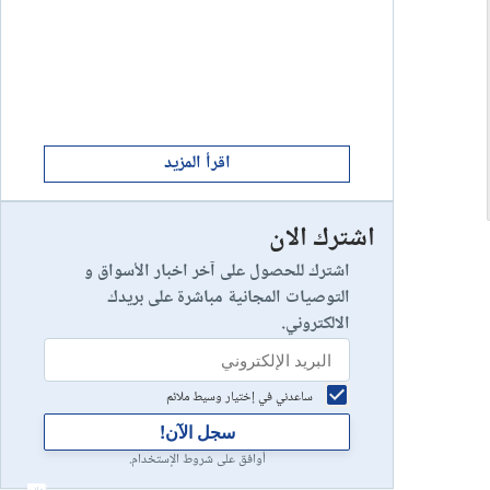
ابدأ الان
8
يخسر 89٪ من مستثمري التجزئة أموالهم.
إستعراض شركة
ابدأ الان
9
إستعراض شركة
اقرأ المزيد
اشترك الان
رأس مالك في خطر
10
إستعراض شركة
اشترك للحصول على آخر اخبار الأسواق و
التوصيات المجانية مباشرة على بريدك
الالكتروني.
ساعدني في إختيار وسيط ملائم
سجل الآن!
أوافق على شروط الإستخدام.
أعلان