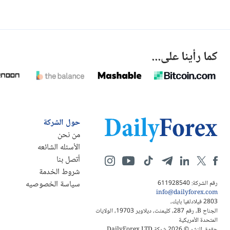
كما رأينا على...
حول الشركة
من نحن
الأسئله الشائعه
أتصل بنا
شروط الخدمة
سياسة الخصوصيه
رقم الشركة: 611928540
info@dailyforex.com
2803 فيلادلفيا بايك،
الجناح B، رقم 287، كليمنت، ديلاوير 19703، الولايات
المتحدة الأمريكية
حقوق النشر © 2026 شركة DailyForex LTD