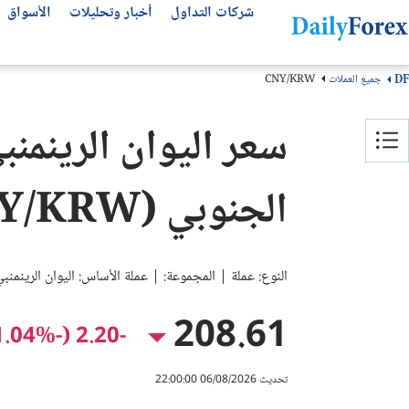
شركات التداول
أخبار وتحليلات
الأسواق
جميع العملات
CNY/KRW
DF
التحليلات الفنية
عن ديلي فوركس
تحليل الأسهم العالمية
أفضل شركات التداول
مقالات مهمة للمتداول العربي
سعر اليوان الرينمن
من نحن
التحليل الفني
سوق الأسهم اليوم
انواع شركات التداول
أفضل قنوات التلجرام
كيف نكسب المال
كتب تداول مجانية
أفضل شركات الفوركس
توقعات الفوركس الأسبوعية
الجنوبي (CNY/KRW)
لماذا تثق بنا؟
توقعات الذهب
منصات التداول
منهجيتنا
عملات الفوركس
مقارنة شركات التداول
سياسة التحرير
بونص الفوركس
النوع: عملة | المجموعة: | عملة الأساس: اليوان الرينمنبي
اتصل بنا
شركات تداول الذهب
الأسئلة الشائعة
حسابات التداول الإسلامية
208.61
-2.20 (-1.04%)
الشروط والأحكام
تحديث 06/08/2026 22:00:00