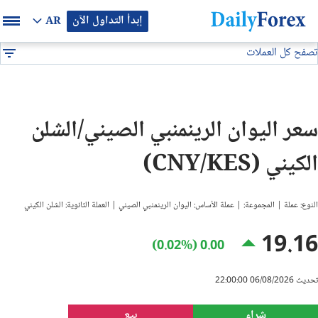
إبدأ التداول الآن
AR
تصفح كل العملات
بيان إعلاني
جميع العملات
CNY/KES
DF
EUR/USD
سعر اليوان الرينمنبي الصيني/الشلن
GBP/USD
الكيني (CNY/KES)
USD/JPY
النوع: عملة | المجموعة: | عملة الأساس: اليوان الرينمنبي الصيني | العملة الثانوية: الشلن الكيني
USD/CAD
19.16
0.00 (0.02%)
USD/CHF
تحديث 06/08/2026 22:00:00
النفط
شراء
بيع