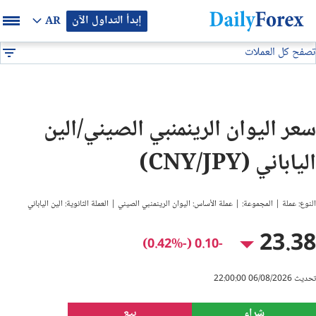
إبدأ التداول الآن
AR
تصفح كل العملات
بيان إعلاني
جميع العملات
CNY/JPY
DF
EUR/USD
سعر اليوان الرينمنبي الصيني/الين
GBP/USD
الياباني (CNY/JPY)
USD/JPY
النوع: عملة | المجموعة: | عملة الأساس: اليوان الرينمنبي الصيني | العملة الثانوية: الين الياباني
USD/CAD
23.38
-0.10 (-0.42%)
USD/CHF
تحديث 06/08/2026 22:00:00
النفط
شراء
بيع