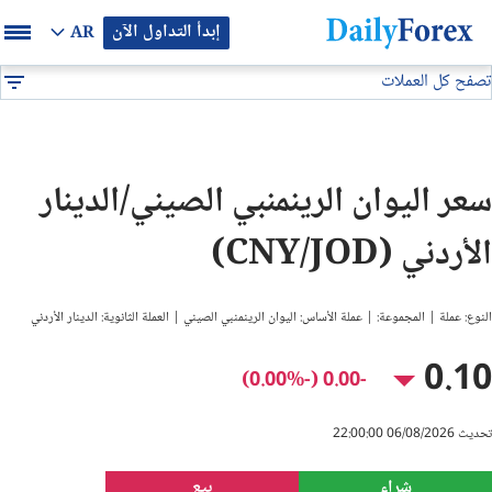
إبدأ التداول الآن
AR
تصفح كل العملات
بيان إعلاني
جميع العملات
CNY/JOD
DF
EUR/USD
سعر اليوان الرينمنبي الصيني/الدينار
GBP/USD
الأردني (CNY/JOD)
USD/JPY
النوع: عملة | المجموعة: | عملة الأساس: اليوان الرينمنبي الصيني | العملة الثانوية: الدينار الأردني
USD/CAD
0.10
-0.00 (-0.00%)
USD/CHF
تحديث 06/08/2026 22:00:00
النفط
شراء
بيع